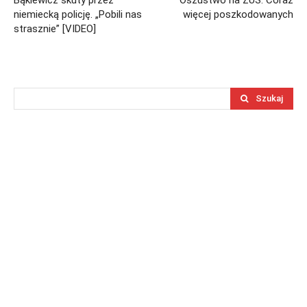
Bąkiewicz skuty przez
Oszustwo na ZUS. Coraz
niemiecką policję. „Pobili nas
więcej poszkodowanych
strasznie” [VIDEO]
Szukaj