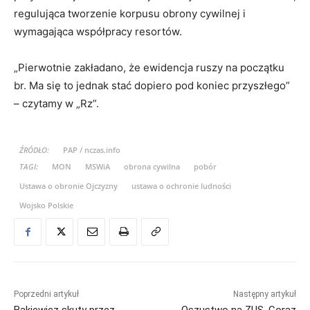
regulująca tworzenie korpusu obrony cywilnej i
wymagająca współpracy resortów.
„Pierwotnie zakładano, że ewidencja ruszy na początku
br. Ma się to jednak stać dopiero pod koniec przyszłego”
– czytamy w „Rz”.
ŹRÓDŁO:
PAP / nczas.info
TAGI:
MON
MSWiA
obrona cywilna
pobór
Ustawa o obronie Ojczyzny
ustawa o ochronie ludności
Wojsko Polskie
Poprzedni artykuł
Następny artykuł