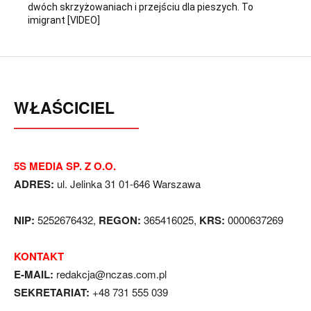
dwóch skrzyżowaniach i przejściu dla pieszych. To
imigrant [VIDEO]
WŁAŚCICIEL
5S MEDIA SP. Z O.O.
ADRES:
ul. Jelinka 31 01-646 Warszawa
NIP:
5252676432,
REGON:
365416025,
KRS:
0000637269
KONTAKT
E-MAIL:
redakcja@nczas.com.pl
SEKRETARIAT:
+48 731 555 039