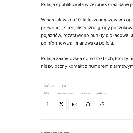
Policja opublikowała wizerunek oraz dane 
W poszukiwania 19-latka zaangażowano opró
prewencji, specjalistyczne grupy poszukiw
pojazdów, rozstawiono punkty blokadowe, a
poinformowała limanowska policja.
Policja zaapelowała do wszystkich, którzy
niezwłoczny kontakt z numerem alarmowym 11
ŹRÓDŁO:
PAP
TAGI:
limanowa
obława
policja