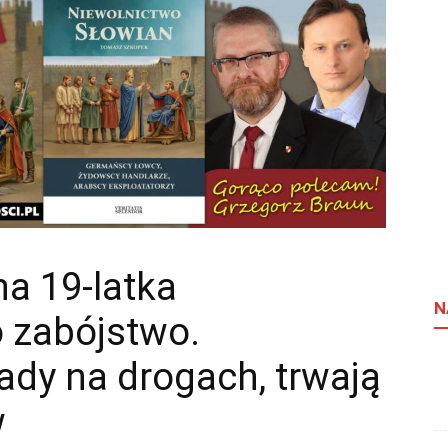
na 19-latka
N
 zabójstwo.
dy na drogach, trwają
w