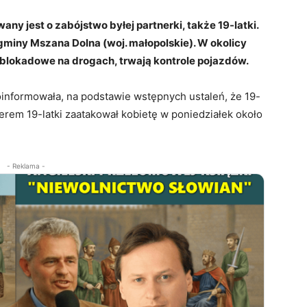
any jest o zabójstwo byłej partnerki, także 19-latki.
 gminy Mszana Dolna (woj. małopolskie). W okolicy
 blokadowe na drogach, trwają kontrole pojazdów.
informowała, na podstawie wstępnych ustaleń, że 19-
erem 19-latki zaatakował kobietę w poniedziałek około
- Reklama -