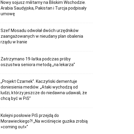
Nowy sojusz militarny na Bliskim Wschodzie.
Arabia Saudyjska, Pakistan i Turcja podpisały
umowę
Szef Mosadu odwołał dwóch urzędników
zaangażowanych w nieudany plan obalenia
rządu w Iranie
Zatrzymano 19-latka podczas próby
oszustwa seniora metodą „na lekarza”
„Projekt Czarnek”. Kaczyński dementuje
doniesienia mediów. „Ataki wychodzą od
ludzi, którzy jeszcze do niedawna udawali, że
chcą być w PiS”
Kolejni posłowie PiS przejdą do
Morawieckiego?! „Na wciśnięcie guzika zrobią
»coming out«”