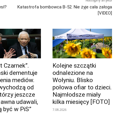
Następny artykuł
ysł?
Katastrofa bombowca B-52. Nie żyje cała załoga
[VIDEO]
t Czarnek”.
Kolejne szczątki
ski dementuje
odnalezione na
ienia mediów.
Wołyniu. Blisko
 wychodzą od
połowa ofiar to dzieci.
którzy jeszcze
Najmłodsze miały
dawna udawali,
kilka miesięcy [FOTO]
ą być w PiS”
7.08.2026