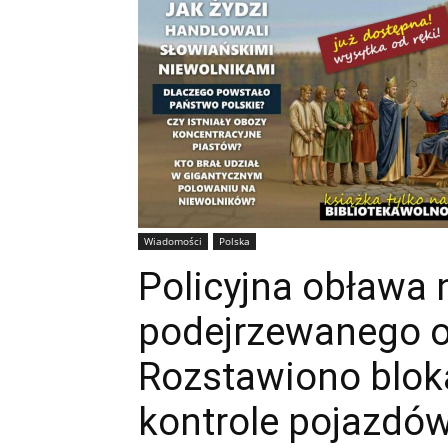
Wiadomości
Polska
Policyjna obława 
podejrzewanego o
Rozstawiono bloka
kontrole pojazdó