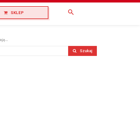
SKLEP
ją...
Szukaj