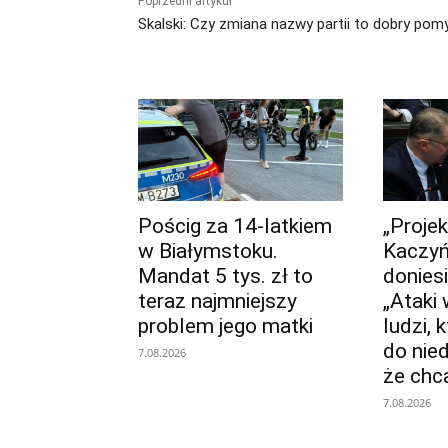
Poprzedni artykuł
Skalski: Czy zmiana nazwy partii to dobry pom
Pościg za 14-latkiem
„Projek
w Białymstoku.
Kaczyń
Mandat 5 tys. zł to
donies
teraz najmniejszy
„Ataki
problem jego matki
ludzi, 
do nie
7.08.2026
że chc
7.08.2026