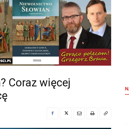
? Coraz więcej
N
cę