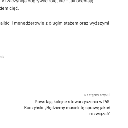
 AI zaczynają odgrywać rolę, ale – jak oceniają
dem cięć.
cjaliści i menedżerowie z długim stażem oraz wyższymi
nia
Następny artykuł
Powstają kolejne stowarzyszenia w PiS.
Kaczyński: „Będziemy musieli tę sprawę jakoś
rozwiązać”