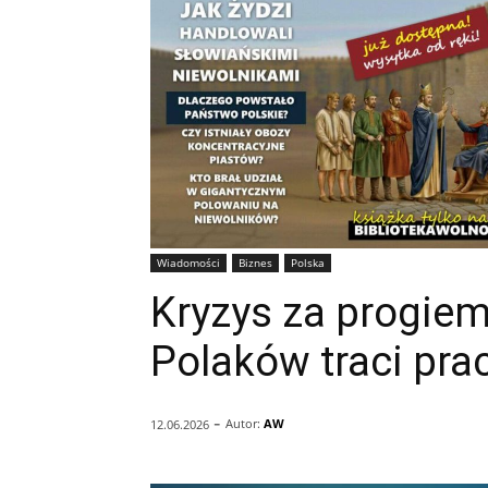
Wiadomości
Biznes
Polska
Kryzys za progiem
Polaków traci pra
-
Autor:
AW
12.06.2026