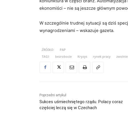
koniunktura w części branż. Automatyzacja i
ekonomiści – nie są jeszcze głównym powo
W szczególnie trudnej sytuacji są dziś spe
wynagrodzeniami – wskazuje gazeta.
ŹRÓDŁO:
PAP
TAGI:
bezrobocie
Kryzys
rynek pracy
zwolnie
Poprzedni artykuł
Sukces uśmiechniętego rządu. Polacy coraz
częściej leczą się w Czechach