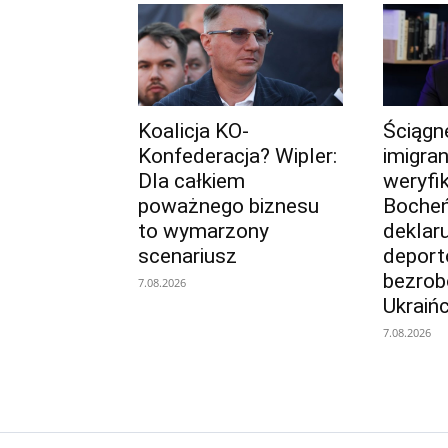
Koalicja KO-
Ściągnę
Konfederacja? Wipler:
imigra
Dla całkiem
weryfik
poważnego biznesu
Bocheń
to wymarzony
deklaru
scenariusz
deport
bezrob
7.08.2026
Ukraiń
7.08.2026