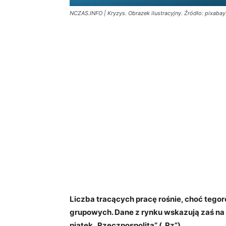
NCZAS.INFO | Kryzys. Obrazek ilustracyjny. Źródło: pixabay
Liczba tracących pracę rośnie, choć tegor
grupowych. Dane z rynku wskazują zaś na 
piątek „Rzeczpospolita” („Rz”).