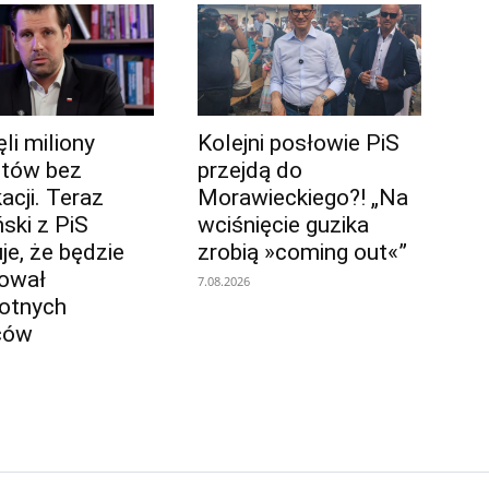
li miliony
Kolejni posłowie PiS
ntów bez
przejdą do
acji. Teraz
Morawieckiego?! „Na
ski z PiS
wciśnięcie guzika
je, że będzie
zrobią »coming out«”
ował
7.08.2026
otnych
ców