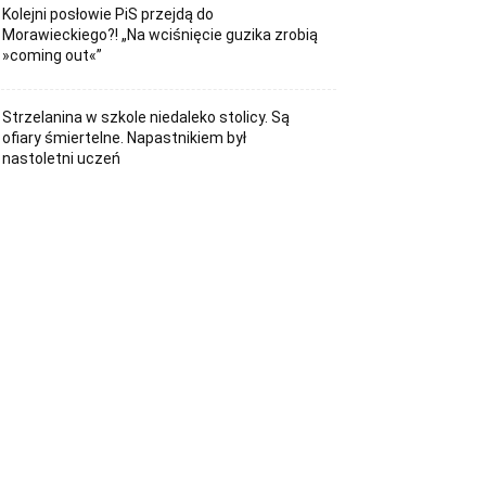
Kolejni posłowie PiS przejdą do
Morawieckiego?! „Na wciśnięcie guzika zrobią
»coming out«”
Strzelanina w szkole niedaleko stolicy. Są
ofiary śmiertelne. Napastnikiem był
nastoletni uczeń