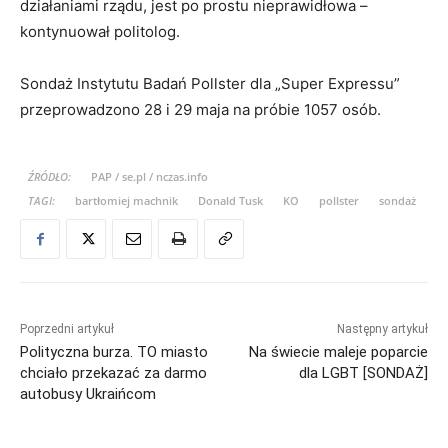
działaniami rządu, jest po prostu nieprawidłowa –
kontynuował politolog.
Sondaż Instytutu Badań Pollster dla „Super Expressu”
przeprowadzono 28 i 29 maja na próbie 1057 osób.
ŹRÓDŁO:
PAP / se.pl / nczas.info
TAGI:
bartłomiej machnik
Donald Tusk
KO
pollster
sondaż
Poprzedni artykuł
Następny artykuł
Polityczna burza. TO miasto
Na świecie maleje poparcie
chciało przekazać za darmo
dla LGBT [SONDAŻ]
autobusy Ukraińcom