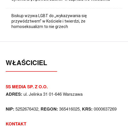
Biskup wzywa LGBT do „wykazywania się
przywództwem” w Kościele i twierdzi, że
homoseksualizm to nie grzech
WŁAŚCICIEL
5S MEDIA SP. Z O.O.
ADRES:
ul. Jelinka 31 01-646 Warszawa
NIP:
5252676432,
REGON:
365416025,
KRS:
0000637269
KONTAKT