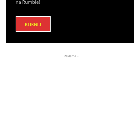
na Rumble!
KLIKNIJ
- Reklama -