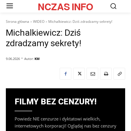
NCZAS
INFO
Strona główna
WIDEO
Michalkiewicz: Dziś zdradzamy sekrety!
Michalkiewicz: Dziś
zdradzamy sekrety!
-
Autor:
KM
9.06.2026
FILMY BEZ CENZURY!
Powiedz NIE cenzurze i dyktatowi wielkich,
internetowych korporacji! Oglądaj nas bez cenzury