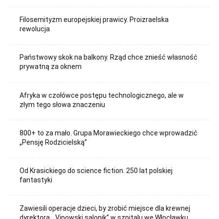
Filosemityzm europejskiej prawicy. Proizraelska
rewolucja
Państwowy skok na balkony. Rząd chce znieść własność
prywatną za oknem
Afryka w czołówce postępu technologicznego, ale w
złym tego słowa znaczeniu
800+ to za mało. Grupa Morawieckiego chce wprowadzić
„Pensję Rodzicielską”
Od Krasickiego do science fiction. 250 lat polskiej
fantastyki
Zawiesili operacje dzieci, by zrobić miejsce dla krewnej
dyrektora. „Vipowski salonik” w szpitalu we Włocławku