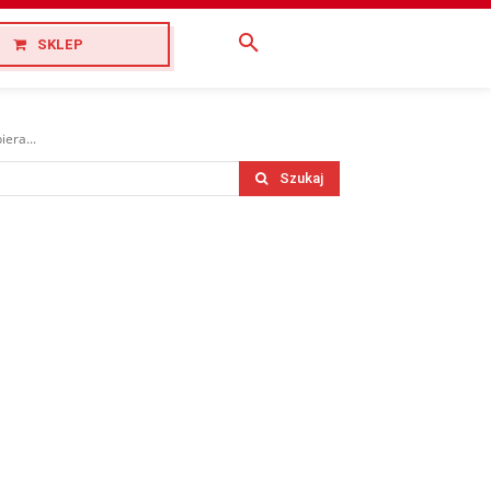
SKLEP
era...
Szukaj