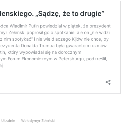
 Ukrainie
Wołodymyr Zełeński