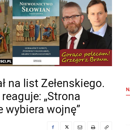
 na list Zełenskiego.
N
 reaguje: „Strona
e wybiera wojnę”