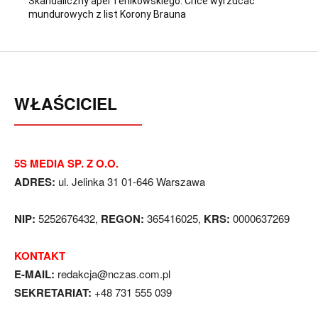
Skandaliczny apel Terlikowskiego. Chce wyrzucać
mundurowych z list Korony Brauna
WŁAŚCICIEL
5S MEDIA SP. Z O.O.
ADRES:
ul. Jelinka 31 01-646 Warszawa
NIP:
5252676432,
REGON:
365416025,
KRS:
0000637269
KONTAKT
E-MAIL:
redakcja@nczas.com.pl
SEKRETARIAT:
+48 731 555 039