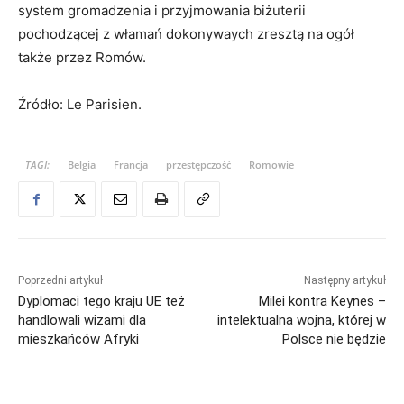
system gromadzenia i przyjmowania biżuterii
pochodzącej z włamań dokonywaych zresztą na ogół
także przez Romów.
Źródło: Le Parisien.
TAGI:
Belgia
Francja
przestępczość
Romowie
Poprzedni artykuł
Następny artykuł
Dyplomaci tego kraju UE też
Milei kontra Keynes –
handlowali wizami dla
intelektualna wojna, której w
mieszkańców Afryki
Polsce nie będzie