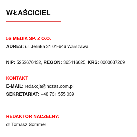
WŁAŚCICIEL
5S MEDIA SP. Z O.O.
ADRES:
ul. Jelinka 31 01-646 Warszawa
NIP:
5252676432,
REGON:
365416025,
KRS:
0000637269
KONTAKT
E-MAIL:
redakcja@nczas.com.pl
SEKRETARIAT:
+48 731 555 039
REDAKTOR NACZELNY:
dr Tomasz Sommer