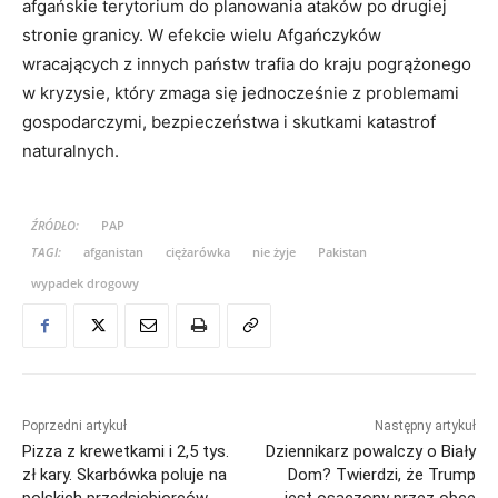
afgańskie terytorium do planowania ataków po drugiej
stronie granicy. W efekcie wielu Afgańczyków
wracających z innych państw trafia do kraju pogrążonego
w kryzysie, który zmaga się jednocześnie z problemami
gospodarczymi, bezpieczeństwa i skutkami katastrof
naturalnych.
ŹRÓDŁO:
PAP
TAGI:
afganistan
ciężarówka
nie żyje
Pakistan
wypadek drogowy
Poprzedni artykuł
Następny artykuł
Pizza z krewetkami i 2,5 tys.
Dziennikarz powalczy o Biały
zł kary. Skarbówka poluje na
Dom? Twierdzi, że Trump