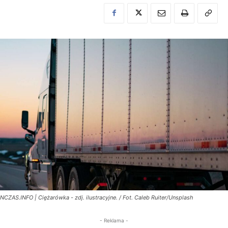
NCZAS.INFO | Ciężarówka - zdj. ilustracyjne. / Fot. Caleb Ruiter/Unsplash
- Reklama -