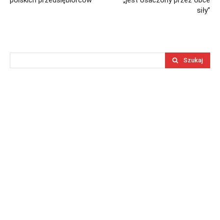
polskich przedsiębiorców
„jest osaczony przez obce
siły”
Szukaj