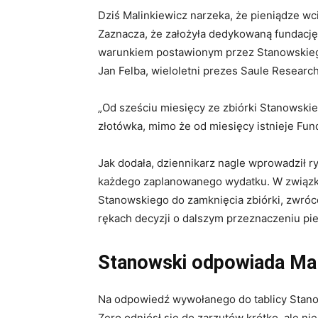
Dziś Malinkiewicz narzeka, że pieniądze wci
Zaznacza, że założyła dedykowaną fundację, 
warunkiem postawionym przez Stanowskiego
Jan Felba, wieloletni prezes Saule Research 
„Od sześciu miesięcy ze zbiórki Stanowskie
złotówka, mimo że od miesięcy istnieje Fun
Jak dodała, dziennikarz nagle wprowadził ry
każdego zaplanowanego wydatku. W związku
Stanowskiego do zamknięcia zbiórki, zwróc
rękach decyzji o dalszym przeznaczeniu pie
Stanowski odpowiada Mal
Na odpowiedź wywołanego do tablicy Stanow
Zero odniósł się do zarzutów krótko, ale n