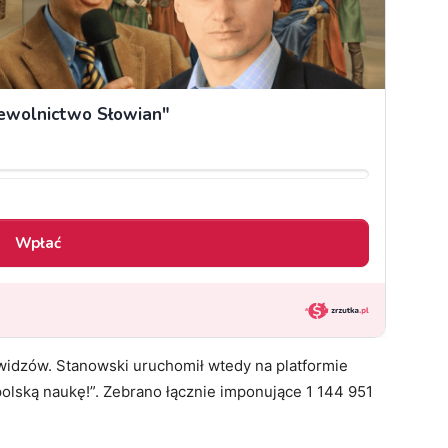
 widzów. Stanowski uruchomił wtedy na platformie
olską naukę!”. Zebrano łącznie imponujące 1 144 951