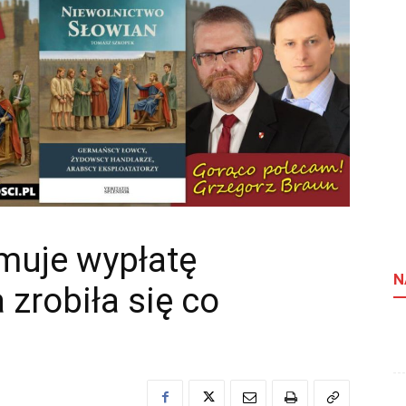
muje wypłatę
N
 zrobiła się co