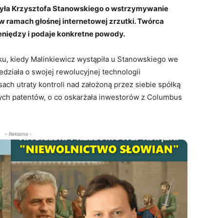
rżyła Krzysztofa Stanowskiego o wstrzymywanie
w ramach głośnej internetowej zrzutki. Twórca
eniędzy i podaje konkretne powody.
ku, kiedy Malinkiewicz wystąpiła u Stanowskiego we
działa o swojej rewolucyjnej technologii
ach utraty kontroli nad założoną przez siebie spółką
ych patentów, o co oskarżała inwestorów z Columbus
- Reklama -