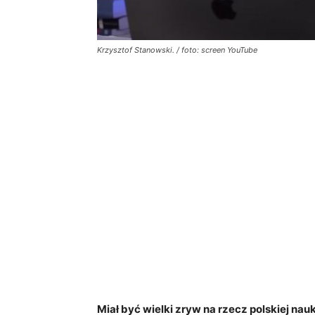
Krzysztof Stanowski. / foto: screen YouTube
Miał być wielki zryw na rzecz polskiej nau