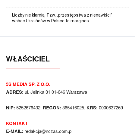
Liczby nie kłamią. Tzw. „przestępstwa z nienawiści”
wobec Ukraińców w Polsce to margines
WŁAŚCICIEL
5S MEDIA SP. Z O.O.
ADRES:
ul. Jelinka 31 01-646 Warszawa
NIP:
5252676432,
REGON:
365416025,
KRS:
0000637269
KONTAKT
E-MAIL:
redakcja@nczas.com.pl