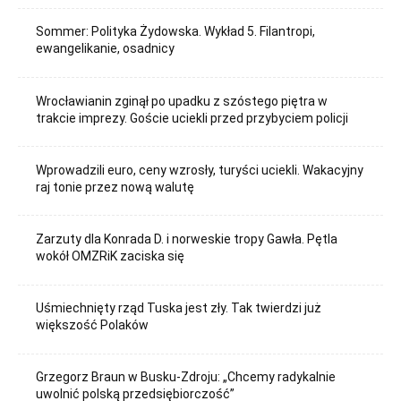
Sommer: Polityka Żydowska. Wykład 5. Filantropi,
ewangelikanie, osadnicy
Wrocławianin zginął po upadku z szóstego piętra w
trakcie imprezy. Goście uciekli przed przybyciem policji
Wprowadzili euro, ceny wzrosły, turyści uciekli. Wakacyjny
raj tonie przez nową walutę
Zarzuty dla Konrada D. i norweskie tropy Gawła. Pętla
wokół OMZRiK zaciska się
Uśmiechnięty rząd Tuska jest zły. Tak twierdzi już
większość Polaków
Grzegorz Braun w Busku-Zdroju: „Chcemy radykalnie
uwolnić polską przedsiębiorczość”