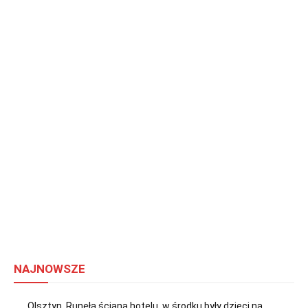
NAJNOWSZE
Olsztyn. Runęła ściana hotelu, w środku były dzieci na