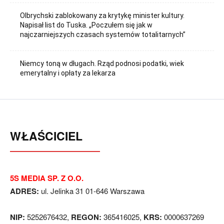
Olbrychski zablokowany za krytykę minister kultury.
Napisał list do Tuska. „Poczułem się jak w
najczarniejszych czasach systemów totalitarnych”
Niemcy toną w długach. Rząd podnosi podatki, wiek
emerytalny i opłaty za lekarza
WŁAŚCICIEL
5S MEDIA SP. Z O.O.
ADRES:
ul. Jelinka 31 01-646 Warszawa
NIP:
5252676432,
REGON:
365416025,
KRS:
0000637269