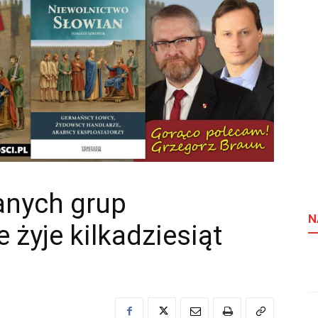
anych grup
N
 żyje kilkadziesiąt