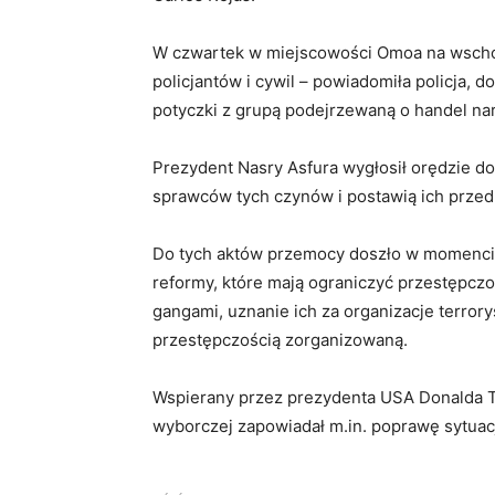
W czwartek w miejscowości Omoa na wschodz
policjantów i cywil – powiadomiła policja, d
potyczki z grupą podejrzewaną o handel na
Prezydent Nasry Asfura wygłosił orędzie do
sprawców tych czynów i postawią ich prze
Do tych aktów przemocy doszło w momencie
reformy, które mają ograniczyć przestępczoś
gangami, uznanie ich za organizacje terrory
przestępczością zorganizowaną.
Wspierany przez prezydenta USA Donalda Tr
wyborczej zapowiadał m.in. poprawę sytuac