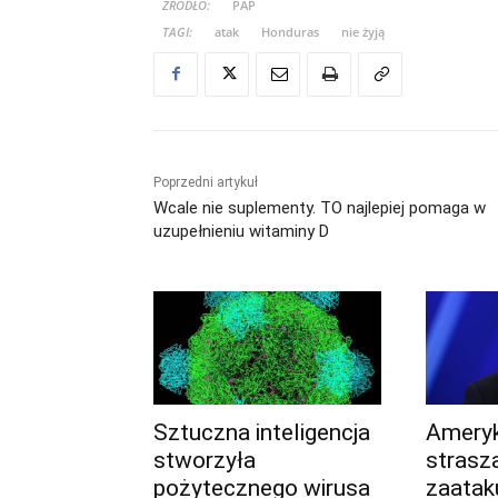
ŹRÓDŁO:
PAP
TAGI:
atak
Honduras
nie żyją
Poprzedni artykuł
Wcale nie suplementy. TO najlepiej pomaga w
uzupełnieniu witaminy D
Sztuczna inteligencja
Ameryk
stworzyła
straszą
pożytecznego wirusa
zaatak