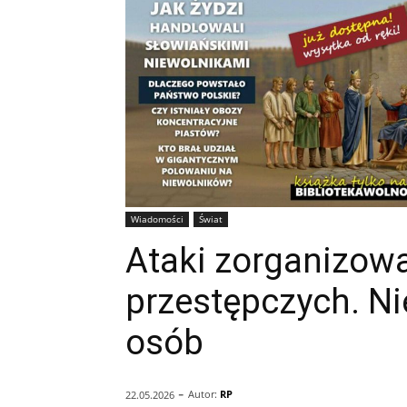
Wiadomości
Świat
Ataki zorganizow
przestępczych. Nie
osób
-
Autor:
RP
22.05.2026