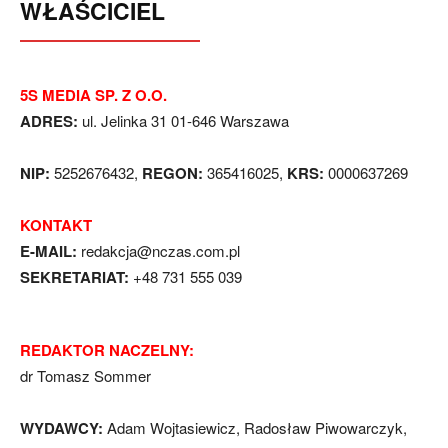
WŁAŚCICIEL
5S MEDIA SP. Z O.O.
ADRES:
ul. Jelinka 31 01-646 Warszawa
NIP:
5252676432,
REGON:
365416025,
KRS:
0000637269
KONTAKT
E-MAIL:
redakcja@nczas.com.pl
SEKRETARIAT:
+48 731 555 039
REDAKTOR NACZELNY:
dr Tomasz Sommer
WYDAWCY:
Adam Wojtasiewicz, Radosław Piwowarczyk,