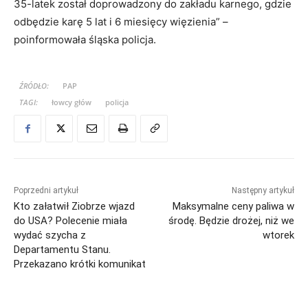
35-latek został doprowadzony do zakładu karnego, gdzie
odbędzie karę 5 lat i 6 miesięcy więzienia” –
poinformowała śląska policja.
ŹRÓDŁO:
PAP
TAGI:
łowcy głów
policja
Poprzedni artykuł
Następny artykuł
Kto załatwił Ziobrze wjazd
Maksymalne ceny paliwa w
do USA? Polecenie miała
środę. Będzie drożej, niż we
wydać szycha z
wtorek
Departamentu Stanu.
Przekazano krótki komunikat