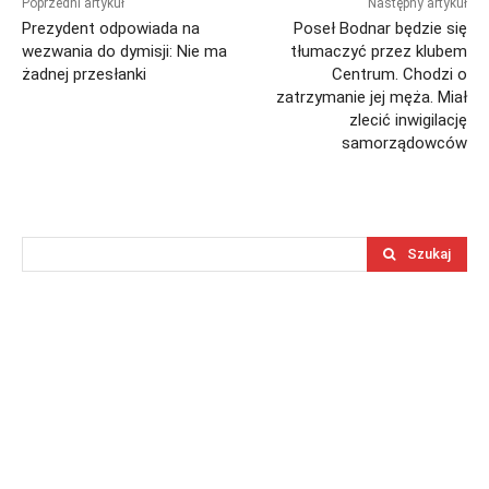
Poprzedni artykuł
Następny artykuł
Prezydent odpowiada na
Poseł Bodnar będzie się
wezwania do dymisji: Nie ma
tłumaczyć przez klubem
żadnej przesłanki
Centrum. Chodzi o
zatrzymanie jej męża. Miał
zlecić inwigilację
samorządowców
Szukaj