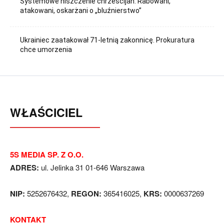
Systemowe niszczenie chrześcijan. Rabowani,
atakowani, oskarżani o „bluźnierstwo”
Ukrainiec zaatakował 71-letnią zakonnicę. Prokuratura
chce umorzenia
WŁAŚCICIEL
5S MEDIA SP. Z O.O.
ADRES:
ul. Jelinka 31 01-646 Warszawa
NIP:
5252676432,
REGON:
365416025,
KRS:
0000637269
KONTAKT