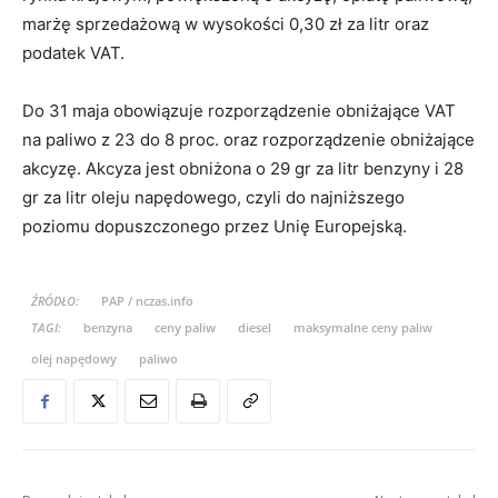
marżę sprzedażową w wysokości 0,30 zł za litr oraz
podatek VAT.
Do 31 maja obowiązuje rozporządzenie obniżające VAT
na paliwo z 23 do 8 proc. oraz rozporządzenie obniżające
akcyzę. Akcyza jest obniżona o 29 gr za litr benzyny i 28
gr za litr oleju napędowego, czyli do najniższego
poziomu dopuszczonego przez Unię Europejską.
ŹRÓDŁO:
PAP / nczas.info
TAGI:
benzyna
ceny paliw
diesel
maksymalne ceny paliw
olej napędowy
paliwo