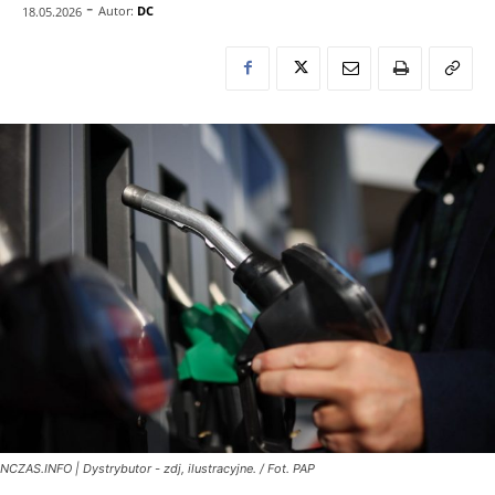
-
Autor:
DC
18.05.2026
NCZAS.INFO | Dystrybutor - zdj, ilustracyjne. / Fot. PAP