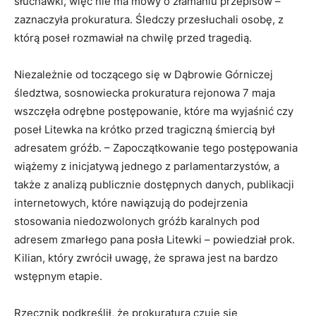
słuchawki, więc nie ma mowy o złamaniu przepisów –
zaznaczyła prokuratura. Śledczy przesłuchali osobę, z
którą poseł rozmawiał na chwilę przed tragedią.
Niezależnie od toczącego się w Dąbrowie Górniczej
śledztwa, sosnowiecka prokuratura rejonowa 7 maja
wszczęła odrębne postępowanie, które ma wyjaśnić czy
poseł Litewka na krótko przed tragiczną śmiercią był
adresatem gróźb. – Zapoczątkowanie tego postępowania
wiążemy z inicjatywą jednego z parlamentarzystów, a
także z analizą publicznie dostępnych danych, publikacji
internetowych, które nawiązują do podejrzenia
stosowania niedozwolonych gróźb karalnych pod
adresem zmarłego pana posła Litewki – powiedział prok.
Kilian, który zwrócił uwagę, że sprawa jest na bardzo
wstępnym etapie.
Rzecznik podkreślił, że prokuratura czuje się