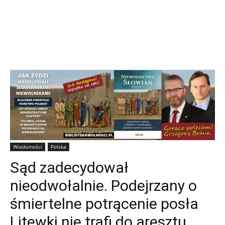
Wiadomości
Polska
Sąd zadecydował
nieodwołalnie. Podejrzany o
śmiertelne potrącenie posła
Litewki nie trafi do aresztu,