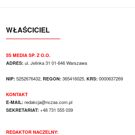
WŁAŚCICIEL
5S MEDIA SP. Z O.O.
ADRES:
ul. Jelinka 31 01-646 Warszawa
NIP:
5252676432,
REGON:
365416025,
KRS:
0000637269
KONTAKT
E-MAIL:
redakcja@nczas.com.pl
SEKRETARIAT:
+48 731 555 039
REDAKTOR NACZELNY: