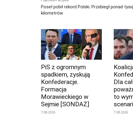
Poprzedni artykuł
Poseł pobił rekord Polski. Przebiegł ponad tysi
kilometrów
PiS z ogromnym
Koalic
spadkiem, zyskują
Konfed
Konfederacje.
Dla ca
Formacja
poważn
Morawieckiego w
to wy
Sejmie [SONDAŻ]
scenar
7.08.2026
7.08.2026