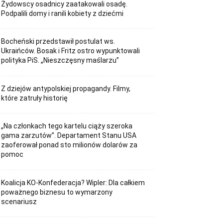
Żydowscy osadnicy zaatakowali osadę.
Podpalili domy i ranili kobiety z dziećmi
Bocheński przedstawił postulat ws.
Ukraińców. Bosak i Fritz ostro wypunktowali
polityka PiS. „Nieszczęsny maślarzu”
Z dziejów antypolskiej propagandy. Filmy,
które zatruły historię
„Na członkach tego kartelu ciąży szeroka
gama zarzutów”. Departament Stanu USA
zaoferował ponad sto milionów dolarów za
pomoc
Koalicja KO-Konfederacja? Wipler: Dla całkiem
poważnego biznesu to wymarzony
scenariusz