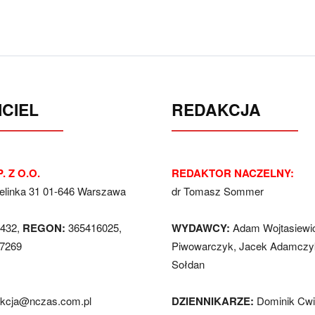
CIEL
REDAKCJA
. Z O.O.
REDAKTOR NACZELNY:
Jelinka 31 01-646 Warszawa
dr Tomasz Sommer
432,
REGON:
365416025,
WYDAWCY:
Adam Wojtasiewi
7269
Piwowarczyk, Jacek Adamczyk
Sołdan
akcja@nczas.com.pl
DZIENNIKARZE:
Dominik Cwi