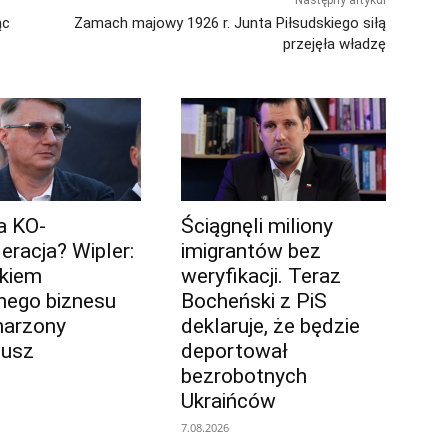
Następny artykuł
ąc
Zamach majowy 1926 r. Junta Piłsudskiego siłą
przejęła władzę
ja KO-
Ściągnęli miliony
eracja? Wipler:
imigrantów bez
łkiem
weryfikacji. Teraz
ego biznesu
Bocheński z PiS
marzony
deklaruje, że będzie
iusz
deportował
bezrobotnych
Ukraińców
7.08.2026