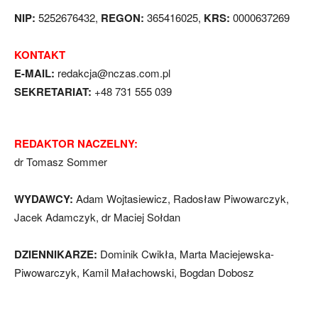
NIP:
5252676432,
REGON:
365416025,
KRS:
0000637269
KONTAKT
E-MAIL:
redakcja@nczas.com.pl
SEKRETARIAT:
+48 731 555 039
REDAKTOR NACZELNY:
dr Tomasz Sommer
WYDAWCY:
Adam Wojtasiewicz, Radosław Piwowarczyk,
Jacek Adamczyk, dr Maciej Sołdan
DZIENNIKARZE:
Dominik Cwikła, Marta Maciejewska-
Piwowarczyk, Kamil Małachowski, Bogdan Dobosz