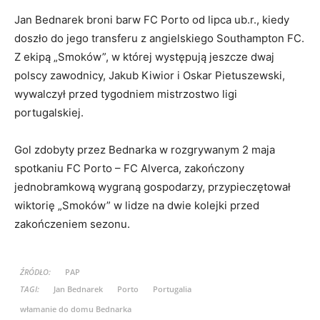
Jan Bednarek broni barw FC Porto od lipca ub.r., kiedy
doszło do jego transferu z angielskiego Southampton FC.
Z ekipą „Smoków”, w której występują jeszcze dwaj
polscy zawodnicy, Jakub Kiwior i Oskar Pietuszewski,
wywalczył przed tygodniem mistrzostwo ligi
portugalskiej.
Gol zdobyty przez Bednarka w rozgrywanym 2 maja
spotkaniu FC Porto – FC Alverca, zakończony
jednobramkową wygraną gospodarzy, przypieczętował
wiktorię „Smoków” w lidze na dwie kolejki przed
zakończeniem sezonu.
ŹRÓDŁO:
PAP
TAGI:
Jan Bednarek
Porto
Portugalia
włamanie do domu Bednarka