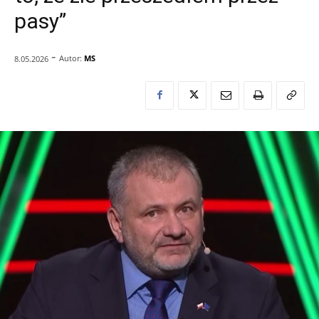
pasy”
-
Autor:
MS
8.05.2026