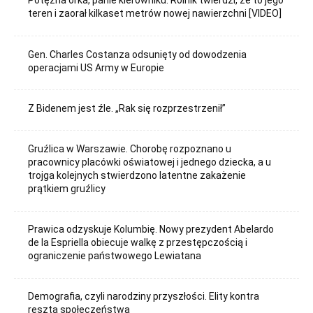
Potężna orka, panie kierowniku. Rolnik twierdzi, że to jego
teren i zaorał kilkaset metrów nowej nawierzchni [VIDEO]
Gen. Charles Costanza odsunięty od dowodzenia
operacjami US Army w Europie
Z Bidenem jest źle. „Rak się rozprzestrzenił”
Gruźlica w Warszawie. Chorobę rozpoznano u
pracownicy placówki oświatowej i jednego dziecka, a u
trojga kolejnych stwierdzono latentne zakażenie
prątkiem gruźlicy
Prawica odzyskuje Kolumbię. Nowy prezydent Abelardo
de la Espriella obiecuje walkę z przestępczością i
ograniczenie państwowego Lewiatana
Demografia, czyli narodziny przyszłości. Elity kontra
reszta społeczeństwa