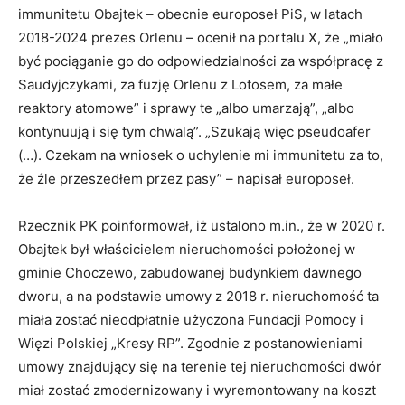
immunitetu Obajtek – obecnie europoseł PiS, w latach
2018-2024 prezes Orlenu – ocenił na portalu X, że „miało
być pociąganie go do odpowiedzialności za współpracę z
Saudyjczykami, za fuzję Orlenu z Lotosem, za małe
reaktory atomowe” i sprawy te „albo umarzają”, „albo
kontynuują i się tym chwalą”. „Szukają więc pseudoafer
(…). Czekam na wniosek o uchylenie mi immunitetu za to,
że źle przeszedłem przez pasy” – napisał europoseł.
Rzecznik PK poinformował, iż ustalono m.in., że w 2020 r.
Obajtek był właścicielem nieruchomości położonej w
gminie Choczewo, zabudowanej budynkiem dawnego
dworu, a na podstawie umowy z 2018 r. nieruchomość ta
miała zostać nieodpłatnie użyczona Fundacji Pomocy i
Więzi Polskiej „Kresy RP”. Zgodnie z postanowieniami
umowy znajdujący się na terenie tej nieruchomości dwór
miał zostać zmodernizowany i wyremontowany na koszt