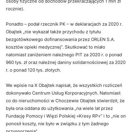
osoby fizyczne od dochodów przekraczających 1 mln zł
rocznie).
Ponadto – podał rzecznik PK – w deklaracjach za 2020 r.
Obajtek „nie wykazał także przychodu z tytułu
bezgotówkowego dofinansowania przez ORLEN S.A.
kosztów opieki medycznej”. Skutkować to miało
natomiast zaniżeniem należnego PIT za 2020 r. o ponad
960 tys. zł oraz należnej daniny solidarnościowej za 2020
r. o ponad 120 tys. złotych.
We wpisie na X Obajtek napisał, że wszystkich rozliczeń
dokonywało Centrum Usług Korporacyjnych. Natomiast
co do nieruchomości w Choczewie Obajtek stwierdził, że
była ona oddana do użytkowania „na wiele lat przez
Fundację Pomocy i Więzi Polskiej »Kresy RP«” i to „nie on
ponosił koszty, nie było w związku z tym żadnego
przysporzenia”.