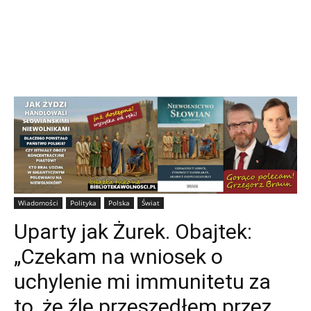
Wiadomości
Polityka
Polska
Świat
Uparty jak Żurek. Obajtek:
„Czekam na wniosek o
uchylenie mi immunitetu za
to, że źle przeszedłem przez