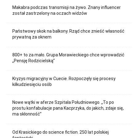
Makabra podczas transmisji na żywo. Znany influencer
został zastrzelony na oczach widzów
Państwowy skok na balkony. Rząd chce znieść własność
prywatną za oknem
800+ to za mało. Grupa Morawieckiego chce wprowadzić
„Pensję Rodzicielską”
Kryzys migracyjny w Cuecie. Rozpoczęły się procesy
kilkudziesięciu osób
Nowe wątki w aferze Szpitala Południowego. „To po
prostu konfabulacje pana Kacprzyka, do jakich, zdaje się,
ma skłonność”
Od Krasickiego do science fiction. 250 lat polskiej
fantastyki