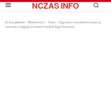
NCZAS
INFO
Strona główna
Wiadomości
Świat
Zagrożeni mandatami lewaccy
merowie ściagają ze swoich siedzib flagi Palestyny