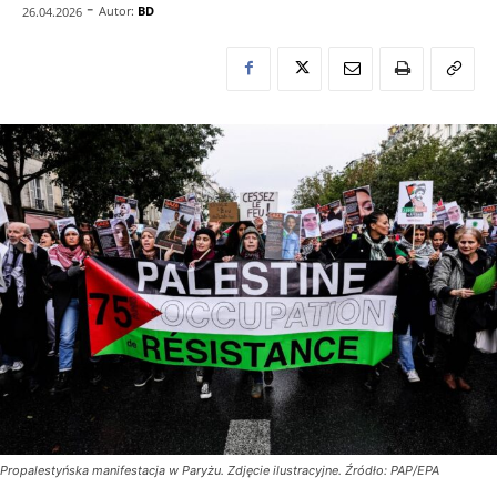
-
Autor:
BD
26.04.2026
Propalestyńska manifestacja w Paryżu. Zdjęcie ilustracyjne. Źródło: PAP/EPA