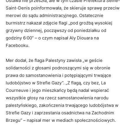
Ustawa nie przeszła, ale w tym czasie Prefektura Seine-
Saint-Denis poinformowała, że ​​skieruje sprawę przeciw
merowi do sądu administracyjnego. Ostatecznie
burmistrz nakazał zdjęcie flagi „pod groźbą wysokiej
grzywny dziennej, począwszy od poniedziałku od
godziny 6:00” – o czym napisał Aly Diouara na
Facebooku.
Mer dodał, że flaga Palestyny zawisła „w geście
solidarności z głosami podnoszącymi się w obronie
prawa do samostanowienia i potępiającymi trwające
ludobójstwo w Strefie Gazy”. „Z flagą, czy bez, La
Courneuve i jego mieszkańcy będą nadal wspierać
wszystkie głosy na rzecz samostanowienia narodu
palestyńskiego, zakończenia trwającego ludobójstwa w
Strefie Gazy i zaprzestania osadnictwa na Zachodnim
Brzegu” – napisał mer w mediach społecznościowych.