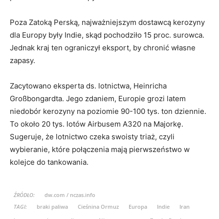
Poza Zatoką Perską, najważniejszym dostawcą kerozyny
dla Europy były Indie, skąd pochodziło 15 proc. surowca.
Jednak kraj ten ograniczył eksport, by chronić własne
zapasy.
Zacytowano eksperta ds. lotnictwa, Heinricha
Großbongardta. Jego zdaniem, Europie grozi latem
niedobór kerozyny na poziomie 90-100 tys. ton dziennie.
To około 20 tys. lotów Airbusem A320 na Majorkę.
Sugeruje, że lotnictwo czeka swoisty triaż, czyli
wybieranie, które połączenia mają pierwszeństwo w
kolejce do tankowania.
ŹRÓDŁO:
dw.com / nczas.info
TAGI:
braki paliwa
Cieśnina Ormuz
Europa
Indie
Iran