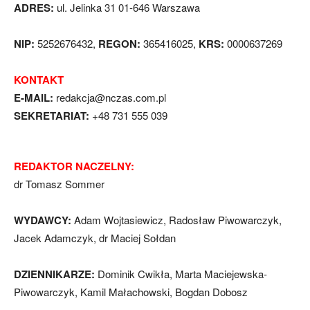
ADRES:
ul. Jelinka 31 01-646 Warszawa
NIP:
5252676432,
REGON:
365416025,
KRS:
0000637269
KONTAKT
E-MAIL:
redakcja@nczas.com.pl
SEKRETARIAT:
+48 731 555 039
REDAKTOR NACZELNY:
dr Tomasz Sommer
WYDAWCY:
Adam Wojtasiewicz, Radosław Piwowarczyk,
Jacek Adamczyk, dr Maciej Sołdan
DZIENNIKARZE:
Dominik Cwikła, Marta Maciejewska-
Piwowarczyk, Kamil Małachowski, Bogdan Dobosz