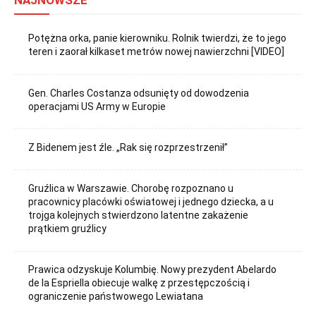
NAJNOWSZE
Potężna orka, panie kierowniku. Rolnik twierdzi, że to jego
teren i zaorał kilkaset metrów nowej nawierzchni [VIDEO]
Gen. Charles Costanza odsunięty od dowodzenia
operacjami US Army w Europie
Z Bidenem jest źle. „Rak się rozprzestrzenił”
Gruźlica w Warszawie. Chorobę rozpoznano u
pracownicy placówki oświatowej i jednego dziecka, a u
trojga kolejnych stwierdzono latentne zakażenie
prątkiem gruźlicy
Prawica odzyskuje Kolumbię. Nowy prezydent Abelardo
de la Espriella obiecuje walkę z przestępczością i
ograniczenie państwowego Lewiatana