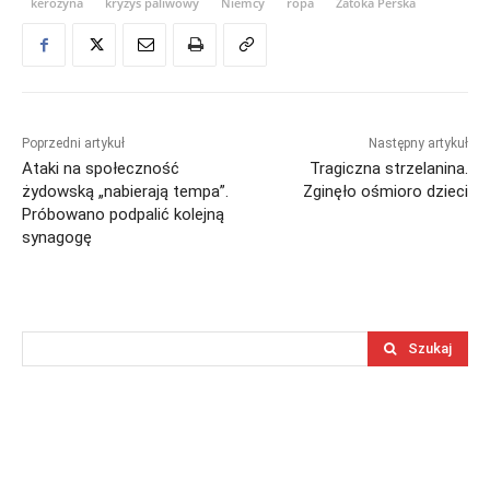
kerozyna
kryzys paliwowy
Niemcy
ropa
Zatoka Perska
Poprzedni artykuł
Następny artykuł
Ataki na społeczność
Tragiczna strzelanina.
żydowską „nabierają tempa”.
Zginęło ośmioro dzieci
Próbowano podpalić kolejną
synagogę
Szukaj