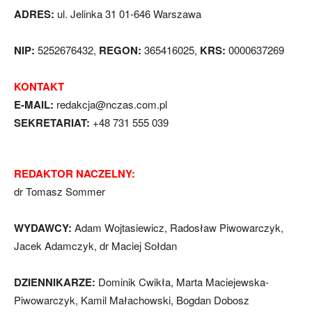
ADRES:
ul. Jelinka 31 01-646 Warszawa
NIP:
5252676432,
REGON:
365416025,
KRS:
0000637269
KONTAKT
E-MAIL:
redakcja@nczas.com.pl
SEKRETARIAT:
+48 731 555 039
REDAKTOR NACZELNY:
dr Tomasz Sommer
WYDAWCY:
Adam Wojtasiewicz, Radosław Piwowarczyk,
Jacek Adamczyk, dr Maciej Sołdan
DZIENNIKARZE:
Dominik Cwikła, Marta Maciejewska-
Piwowarczyk, Kamil Małachowski, Bogdan Dobosz