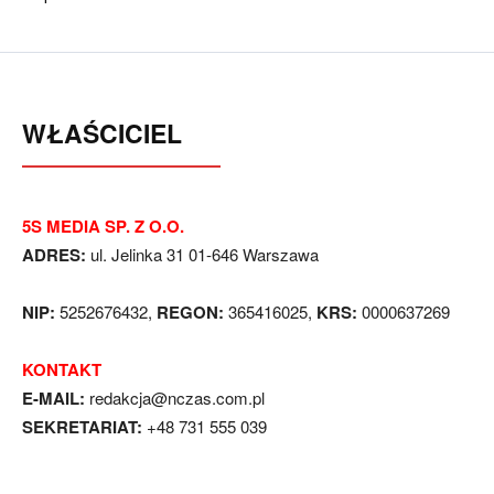
WŁAŚCICIEL
5S MEDIA SP. Z O.O.
ADRES:
ul. Jelinka 31 01-646 Warszawa
NIP:
5252676432,
REGON:
365416025,
KRS:
0000637269
KONTAKT
E-MAIL:
redakcja@nczas.com.pl
SEKRETARIAT:
+48 731 555 039