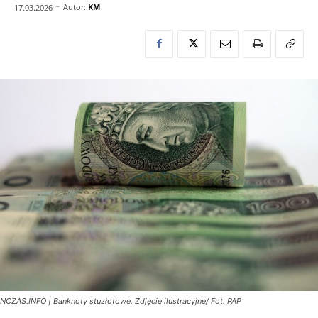
-
Autor:
KM
17.03.2026
NCZAS.INFO | Banknoty stuzłotowe. Zdjęcie ilustracyjne/ Fot. PAP