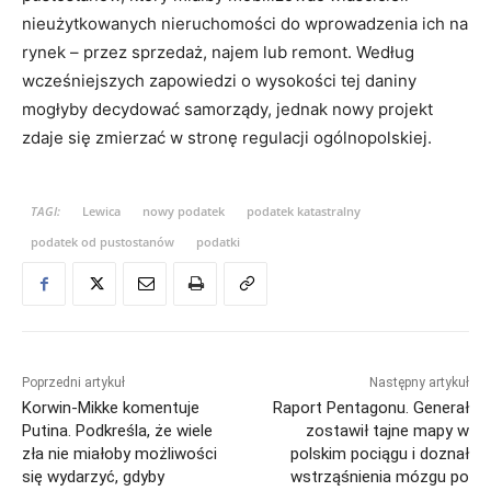
nieużytkowanych nieruchomości do wprowadzenia ich na
rynek – przez sprzedaż, najem lub remont. Według
wcześniejszych zapowiedzi o wysokości tej daniny
mogłyby decydować samorządy, jednak nowy projekt
zdaje się zmierzać w stronę regulacji ogólnopolskiej.
TAGI:
Lewica
nowy podatek
podatek katastralny
podatek od pustostanów
podatki
Poprzedni artykuł
Następny artykuł
Korwin-Mikke komentuje
Raport Pentagonu. Generał
Putina. Podkreśla, że wiele
zostawił tajne mapy w
zła nie miałoby możliwości
polskim pociągu i doznał
się wydarzyć, gdyby
wstrząśnienia mózgu po