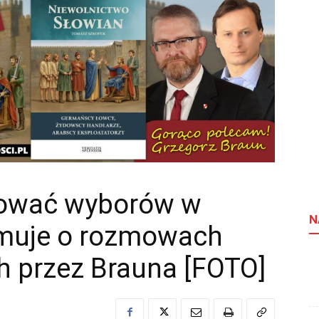
nować wyborów w
N
rmuje o rozmowach
 przez Brauna [FOTO]