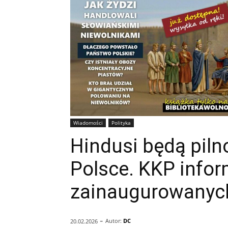
Wiadomości
Polityka
Hindusi będą pil
Polsce. KKP info
zainaugurowanych
-
Autor:
DC
20.02.2026