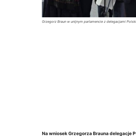
Grzegorz Braun w unijnym parlamencie z delegacjami Polski i 
Na wniosek Grzegorza Brauna delegacje Po