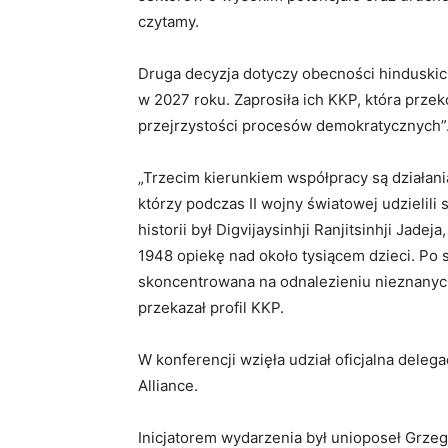
czytamy.
Druga decyzja dotyczy obecności hindusk
w 2027 roku. Zaprosiła ich KKP, która prze
przejrzystości procesów demokratycznych”
„Trzecim kierunkiem współpracy są działan
którzy podczas II wojny światowej udzielili
historii był Digvijaysinhji Ranjitsinhji Ja
1948 opiekę nad około tysiącem dzieci. Po 
skoncentrowana na odnalezieniu nieznanych
przekazał profil KKP.
W konferencji wzięła udział oficjalna delega
Alliance.
Inicjatorem wydarzenia był unioposeł Grzeg