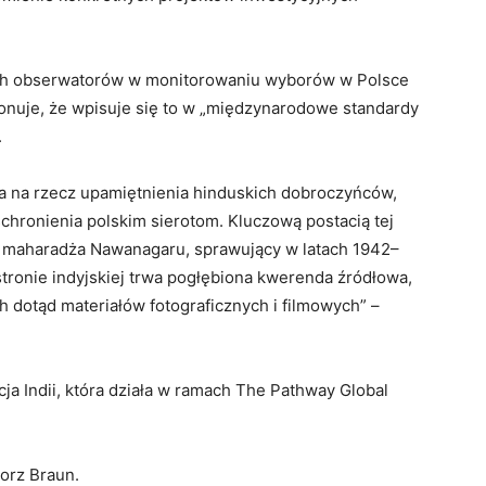
ich obserwatorów w monitorowaniu wyborów w Polsce
konuje, że wpisuje się to w „międzynarodowe standardy
.
ia na rzecz upamiętnienia hinduskich dobroczyńców,
 schronienia polskim sierotom. Kluczową postacią tej
deja, maharadża Nawanagaru, sprawujący w latach 1942–
stronie indyjskiej trwa pogłębiona kwerenda źródłowa,
 dotąd materiałów fotograficznych i filmowych” –
cja Indii, która działa w ramach The Pathway Global
orz Braun.