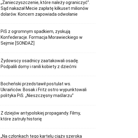
„Zanieczyszczenie, które należy ograniczyć”.
Sąd nakazał Mecie zapłatę kilkuset milionów
dolarów. Koncern zapowiada odwołanie
PiS z ogromnym spadkiem, zyskują
Konfederacje. Formacja Morawieckiego w
Sejmie [SONDAŻ]
Żydowscy osadnicy zaatakowali osadę.
Podpalili domy i ranili kobiety z dziećmi
Bocheński przedstawił postulat ws.
Ukraińców. Bosak i Fritz ostro wypunktowali
polityka PiS. „Nieszczęsny maślarzu”
Z dziejów antypolskiej propagandy. Filmy,
które zatruły historię
„Na członkach tego kartelu ciąży szeroka