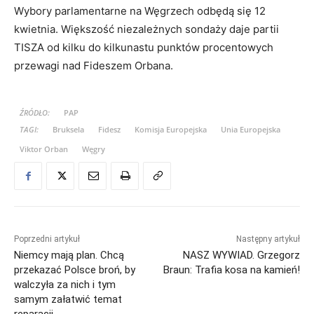
Wybory parlamentarne na Węgrzech odbędą się 12
kwietnia. Większość niezależnych sondaży daje partii
TISZA od kilku do kilkunastu punktów procentowych
przewagi nad Fideszem Orbana.
ŹRÓDŁO:
PAP
TAGI:
Bruksela
Fidesz
Komisja Europejska
Unia Europejska
Viktor Orban
Węgry
Poprzedni artykuł
Następny artykuł
Niemcy mają plan. Chcą
NASZ WYWIAD. Grzegorz
przekazać Polsce broń, by
Braun: Trafia kosa na kamień!
walczyła za nich i tym
samym załatwić temat