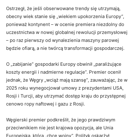
Ostrzegł, że jeśli obserwowane trendy się utrzymają,
obecny wiek stanie się „wiekiem upokorzenia Europy”,
ponieważ kontynent – w ocenie premiera niezdolny do
uczestnictwa w nowej globalnej rewolucji przemysłowej
– po raz pierwszy od wynalezienia maszyny parowej
będzie ofiarą, a nie twórcą transformacji gospodarczej.
O „zabijanie” gospodarki Europy obwinił „paraliżujące
koszty energii i nadmierne regulacje”. Premier ocenił
jednak, że Węgry „wciąż mają szansę”, zauważając, że w
2025 roku wynegocjował umowy z prezydentami USA,
Rosji i Turcji, aby utrzymać dostęp kraju do przystępnej
cenowo ropy naftowej i gazu z Rosji.
Węgierski premier podkreślił, że jego prawdziwym
przeciwnikiem nie jest krajowa opozycja, ale Unia
Europejska, która „chce wojny”. Polityk oskarżył