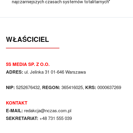
najczarniejszych czasach systemów totalitarnych”
WŁAŚCICIEL
5S MEDIA SP. Z O.O.
ADRES:
ul. Jelinka 31 01-646 Warszawa
NIP:
5252676432,
REGON:
365416025,
KRS:
0000637269
KONTAKT
E-MAIL:
redakcja@nczas.com.pl
SEKRETARIAT:
+48 731 555 039