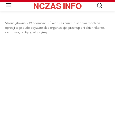
NCZAS
INFO
Strona główna
Wiadomości
Świat
Orban: Brukselska machina
opresji to pseudo-obywatelskie organizacje, przekupieni dziennikarze,
sędziowie, politycy, algorytmy...