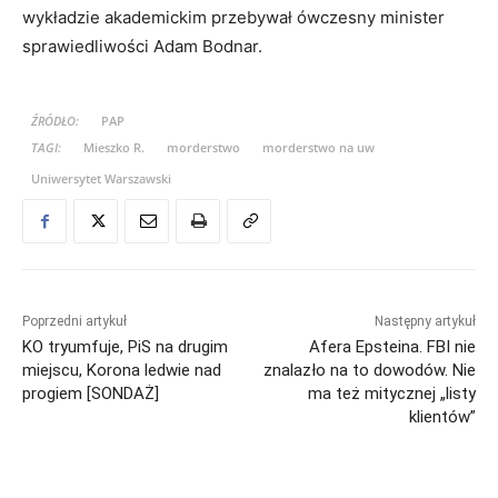
wykładzie akademickim przebywał ówczesny minister
sprawiedliwości Adam Bodnar.
ŹRÓDŁO:
PAP
TAGI:
Mieszko R.
morderstwo
morderstwo na uw
Uniwersytet Warszawski
Poprzedni artykuł
Następny artykuł
KO tryumfuje, PiS na drugim
Afera Epsteina. FBI nie
miejscu, Korona ledwie nad
znalazło na to dowodów. Nie
progiem [SONDAŻ]
ma też mitycznej „listy
klientów”