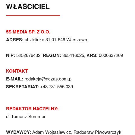
WŁAŚCICIEL
5S MEDIA SP. Z O.O.
ADRES:
ul. Jelinka 31 01-646 Warszawa
NIP:
5252676432,
REGON:
365416025,
KRS:
0000637269
KONTAKT
E-MAIL:
redakcja@nczas.com.pl
SEKRETARIAT:
+48 731 555 039
REDAKTOR NACZELNY:
dr Tomasz Sommer
WYDAWCY:
Adam Wojtasiewicz, Radosław Piwowarczyk,