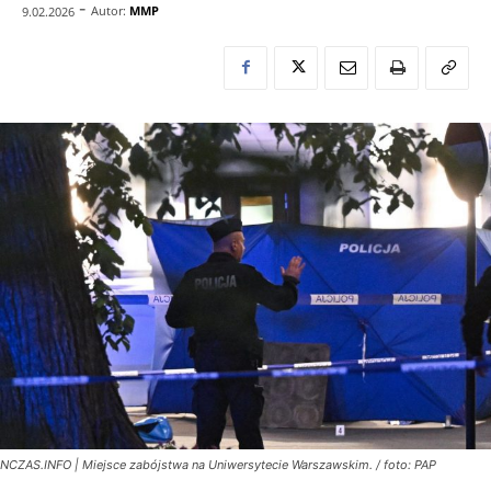
-
Autor:
MMP
9.02.2026
NCZAS.INFO | Miejsce zabójstwa na Uniwersytecie Warszawskim. / foto: PAP