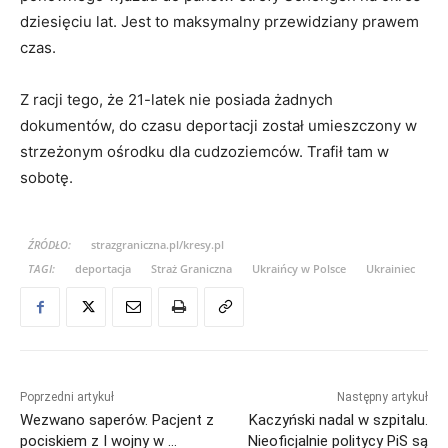
dziesięciu lat. Jest to maksymalny przewidziany prawem
czas.
Z racji tego, że 21-latek nie posiada żadnych
dokumentów, do czasu deportacji został umieszczony w
strzeżonym ośrodku dla cudzoziemców. Trafił tam w
sobotę.
ŹRÓDŁO:
strazgraniczna.pl/kresy.pl
TAGI:
deportacja
Straż Graniczna
Ukraińcy w Polsce
Ukrainiec
Poprzedni artykuł
Następny artykuł
Wezwano saperów. Pacjent z
Kaczyński nadal w szpitalu.
pociskiem z I wojny w …
Nieoficjalnie politycy PiS są