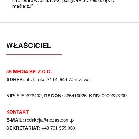
Fritz ostro wypunktowali polityka PiS. „Nieszczęsny
maślarzu”
WŁAŚCICIEL
5S MEDIA SP. Z O.O.
ADRES:
ul. Jelinka 31 01-646 Warszawa
NIP:
5252676432,
REGON:
365416025,
KRS:
0000637269
KONTAKT
E-MAIL:
redakcja@nczas.com.pl
SEKRETARIAT:
+48 731 555 039