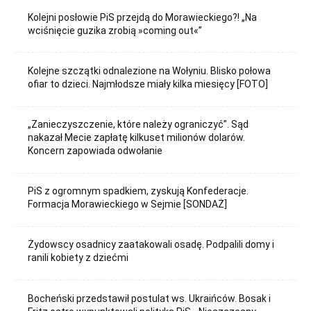
Kolejni posłowie PiS przejdą do Morawieckiego?! „Na
wciśnięcie guzika zrobią »coming out«”
Kolejne szczątki odnalezione na Wołyniu. Blisko połowa
ofiar to dzieci. Najmłodsze miały kilka miesięcy [FOTO]
„Zanieczyszczenie, które należy ograniczyć”. Sąd
nakazał Mecie zapłatę kilkuset milionów dolarów.
Koncern zapowiada odwołanie
PiS z ogromnym spadkiem, zyskują Konfederacje.
Formacja Morawieckiego w Sejmie [SONDAŻ]
Żydowscy osadnicy zaatakowali osadę. Podpalili domy i
ranili kobiety z dziećmi
Bocheński przedstawił postulat ws. Ukraińców. Bosak i