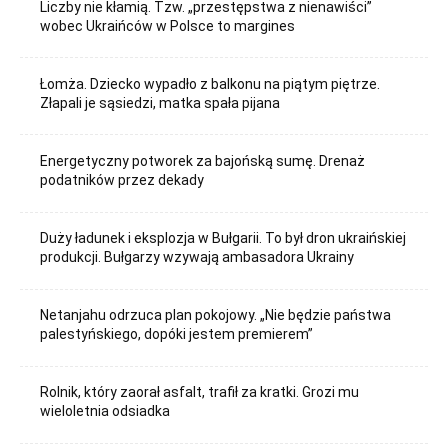
Liczby nie kłamią. Tzw. „przestępstwa z nienawiści”
wobec Ukraińców w Polsce to margines
Łomża. Dziecko wypadło z balkonu na piątym piętrze.
Złapali je sąsiedzi, matka spała pijana
Energetyczny potworek za bajońską sumę. Drenaż
podatników przez dekady
Duży ładunek i eksplozja w Bułgarii. To był dron ukraińskiej
produkcji. Bułgarzy wzywają ambasadora Ukrainy
Netanjahu odrzuca plan pokojowy. „Nie będzie państwa
palestyńskiego, dopóki jestem premierem”
Rolnik, który zaorał asfalt, trafił za kratki. Grozi mu
wieloletnia odsiadka