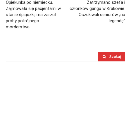
Opiekunka po niemiecku.
Zatrzymano szefa i
Zajmowała się pacjentami w
członków gangu w Krakowie.
stanie śpiączki, ma zarzut
Oszukiwali seniorów „na
próby potrójnego
legendę”
morderstwa
Szukaj