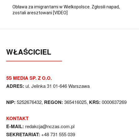
Obława za imigrantami w Wielkopolsce. Zgłosili napad,
zostali aresztowani [VIDEO]
WŁAŚCICIEL
5S MEDIA SP. Z O.O.
ADRES:
ul. Jelinka 31 01-646 Warszawa
NIP:
5252676432,
REGON:
365416025,
KRS:
0000637269
KONTAKT
E-MAIL:
redakcja@nczas.com.pl
SEKRETARIAT:
+48 731 555 039