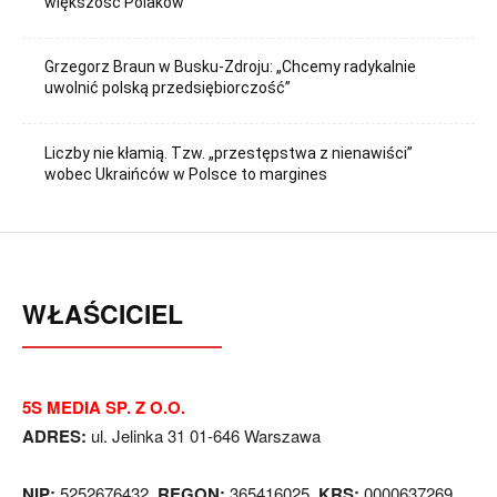
większość Polaków
Grzegorz Braun w Busku-Zdroju: „Chcemy radykalnie
uwolnić polską przedsiębiorczość”
Liczby nie kłamią. Tzw. „przestępstwa z nienawiści”
wobec Ukraińców w Polsce to margines
WŁAŚCICIEL
5S MEDIA SP. Z O.O.
ADRES:
ul. Jelinka 31 01-646 Warszawa
NIP:
5252676432,
REGON:
365416025,
KRS:
0000637269