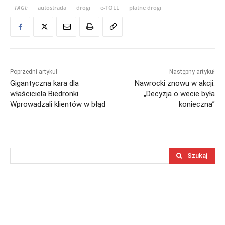
TAGI:
autostrada
drogi
e-TOLL
płatne drogi
Poprzedni artykuł
Następny artykuł
Gigantyczna kara dla
Nawrocki znowu w akcji.
właściciela Biedronki.
„Decyzja o wecie była
Wprowadzali klientów w błąd
konieczna”
Szukaj