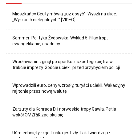
Mieszkańcy Ceuty mówią „już dosyć”. Wyszli na ulice.
„Wyrzucić nielegalnych!” [VIDEO]
Sommer: Polityka Żydowska. Wykład 5. Filantropi,
ewangelikanie, osadnicy
Wrocławianin zginął po upadku z szóstego piętra w
trakcie imprezy. Goście uciekli przed przybyciem policji
Wprowadzili euro, ceny wzrosły, turyści uciekli. Wakacyjny
raj tonie przez nową walutę
Zarzuty dla Konrada D. i norweskie tropy Gawła. Pętla
wokół OMZRiK zaciska się
Uśmiechnięty rząd Tuska jest zły. Tak twierdzi już