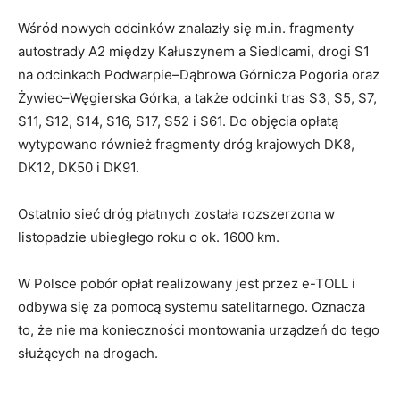
Wśród nowych odcinków znalazły się m.in. fragmenty
autostrady A2 między Kałuszynem a Siedlcami, drogi S1
na odcinkach Podwarpie–Dąbrowa Górnicza Pogoria oraz
Żywiec–Węgierska Górka, a także odcinki tras S3, S5, S7,
S11, S12, S14, S16, S17, S52 i S61. Do objęcia opłatą
wytypowano również fragmenty dróg krajowych DK8,
DK12, DK50 i DK91.
Ostatnio sieć dróg płatnych została rozszerzona w
listopadzie ubiegłego roku o ok. 1600 km.
W Polsce pobór opłat realizowany jest przez e-TOLL i
odbywa się za pomocą systemu satelitarnego. Oznacza
to, że nie ma konieczności montowania urządzeń do tego
służących na drogach.