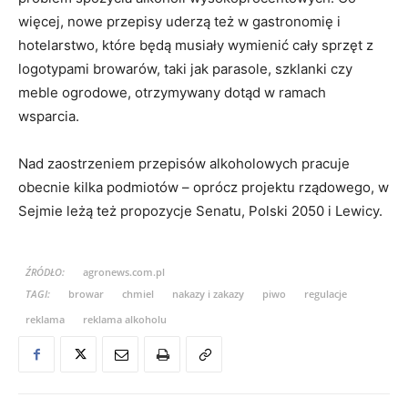
więcej, nowe przepisy uderzą też w gastronomię i
hotelarstwo, które będą musiały wymienić cały sprzęt z
logotypami browarów, taki jak parasole, szklanki czy
meble ogrodowe, otrzymywany dotąd w ramach
wsparcia.
Nad zaostrzeniem przepisów alkoholowych pracuje
obecnie kilka podmiotów – oprócz projektu rządowego, w
Sejmie leżą też propozycje Senatu, Polski 2050 i Lewicy.
ŹRÓDŁO:
agronews.com.pl
TAGI:
browar
chmiel
nakazy i zakazy
piwo
regulacje
reklama
reklama alkoholu