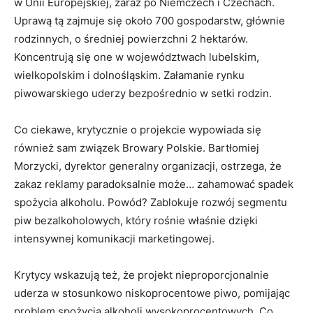
w Unii Europejskiej, zaraz po Niemczech i Czechach.
Uprawą tą zajmuje się około 700 gospodarstw, głównie
rodzinnych, o średniej powierzchni 2 hektarów.
Koncentrują się one w województwach lubelskim,
wielkopolskim i dolnośląskim. Załamanie rynku
piwowarskiego uderzy bezpośrednio w setki rodzin.
Co ciekawe, krytycznie o projekcie wypowiada się
również sam związek Browary Polskie. Bartłomiej
Morzycki, dyrektor generalny organizacji, ostrzega, że
zakaz reklamy paradoksalnie może… zahamować spadek
spożycia alkoholu. Powód? Zablokuje rozwój segmentu
piw bezalkoholowych, który rośnie właśnie dzięki
intensywnej komunikacji marketingowej.
Krytycy wskazują też, że projekt nieproporcjonalnie
uderza w stosunkowo niskoprocentowe piwo, pomijając
problem spożycia alkoholi wysokoprocentowych. Co