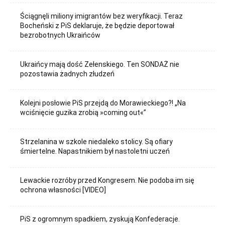
Ściągnęli miliony imigrantów bez weryfikacji. Teraz
Bocheński z PiS deklaruje, że będzie deportował
bezrobotnych Ukraińców
Ukraińcy mają dość Zełenskiego. Ten SONDAŻ nie
pozostawia żadnych złudzeń
Kolejni posłowie PiS przejdą do Morawieckiego?! „Na
wciśnięcie guzika zrobią »coming out«”
Strzelanina w szkole niedaleko stolicy. Są ofiary
śmiertelne. Napastnikiem był nastoletni uczeń
Lewackie rozróby przed Kongresem. Nie podoba im się
ochrona własności [VIDEO]
PiS z ogromnym spadkiem, zyskują Konfederacje.