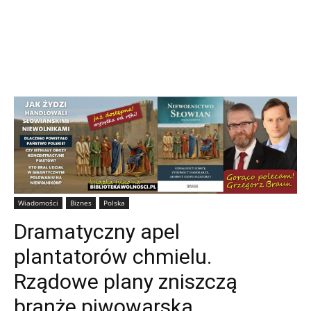
Wiadomości
Biznes
Polska
Dramatyczny apel
plantatorów chmielu.
Rządowe plany zniszczą
branżę piwowarską