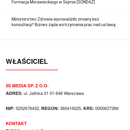
Formacja Morawieckiego w Sejmie [SONDAŻ]
Ministerstwo Zdrowia wprowadziło zmiany bez
konsultacji? Biznes żąda wstrzymania prac nad ustawą
WŁAŚCICIEL
5S MEDIA SP. Z O.O.
ADRES:
ul. Jelinka 31 01-646 Warszawa
NIP:
5252676432,
REGON:
365416025,
KRS:
0000637269
KONTAKT