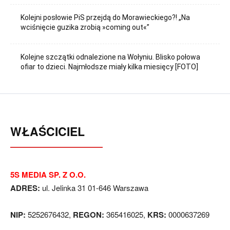
Kolejni posłowie PiS przejdą do Morawieckiego?! „Na
wciśnięcie guzika zrobią »coming out«”
Kolejne szczątki odnalezione na Wołyniu. Blisko połowa
ofiar to dzieci. Najmłodsze miały kilka miesięcy [FOTO]
WŁAŚCICIEL
5S MEDIA SP. Z O.O.
ADRES:
ul. Jelinka 31 01-646 Warszawa
NIP:
5252676432,
REGON:
365416025,
KRS:
0000637269