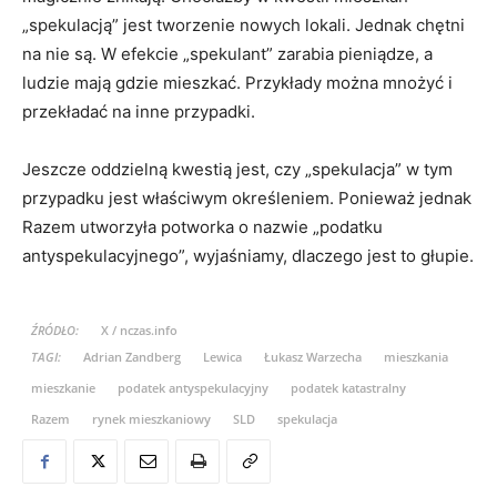
„spekulacją” jest tworzenie nowych lokali. Jednak chętni
na nie są. W efekcie „spekulant” zarabia pieniądze, a
ludzie mają gdzie mieszkać. Przykłady można mnożyć i
przekładać na inne przypadki.
Jeszcze oddzielną kwestią jest, czy „spekulacja” w tym
przypadku jest właściwym określeniem. Ponieważ jednak
Razem utworzyła potworka o nazwie „podatku
antyspekulacyjnego”, wyjaśniamy, dlaczego jest to głupie.
ŹRÓDŁO:
X / nczas.info
TAGI:
Adrian Zandberg
Lewica
Łukasz Warzecha
mieszkania
mieszkanie
podatek antyspekulacyjny
podatek katastralny
Razem
rynek mieszkaniowy
SLD
spekulacja