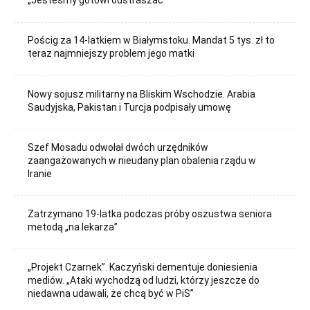
„Jesteśmy gotowi odstraszać”
Pościg za 14-latkiem w Białymstoku. Mandat 5 tys. zł to
teraz najmniejszy problem jego matki
Nowy sojusz militarny na Bliskim Wschodzie. Arabia
Saudyjska, Pakistan i Turcja podpisały umowę
Szef Mosadu odwołał dwóch urzędników
zaangażowanych w nieudany plan obalenia rządu w
Iranie
Zatrzymano 19-latka podczas próby oszustwa seniora
metodą „na lekarza”
„Projekt Czarnek”. Kaczyński dementuje doniesienia
mediów. „Ataki wychodzą od ludzi, którzy jeszcze do
niedawna udawali, że chcą być w PiS”