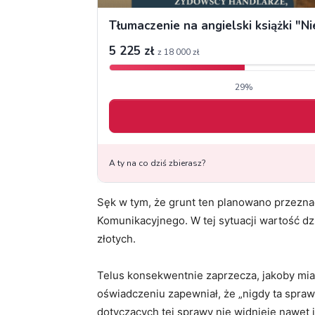
Sęk w tym, że grunt ten planowano przezn
Komunikacyjnego. W tej sytuacji wartość d
złotych.
Telus konsekwentnie zaprzecza, jakoby miał
oświadczeniu zapewniał, że „nigdy ta spraw
dotyczących tej sprawy nie widnieje nawet j