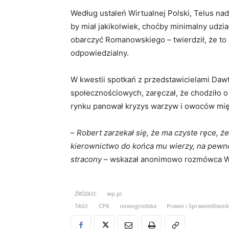
Według ustaleń Wirtualnej Polski, Telus nad
by miał jakikolwiek, choćby minimalny udział
obarczyć Romanowskiego – twierdził, że to 
odpowiedzialny.
W kwestii spotkań z przedstawicielami Dawt
społecznościowych, zaręczał, że chodziło o
rynku panował kryzys warzyw i owoców miękk
–
Robert zarzekał się, że ma czyste ręce, że
kierownictwo do końca mu wierzy, na pewno 
stracony
– wskazał anonimowo rozmówca Wir
ŹRÓDŁO:
wp.pl
TAGI:
CPK
nowogrodzka
Prawo i Sprawiedliwoś