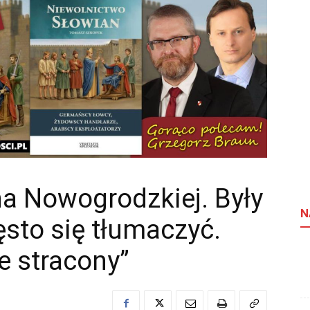
na Nowogrodzkiej. Były
N
ęsto się tłumaczyć.
ie stracony”