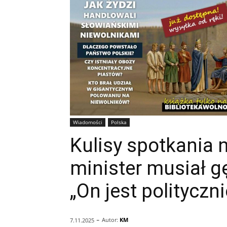
Wiadomości
Polska
Kulisy spotkania 
minister musiał g
„On jest polityczn
-
Autor:
KM
7.11.2025