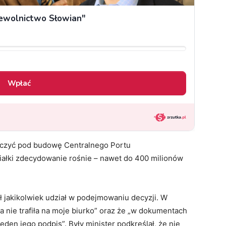
aczyć pod budowę Centralnego Portu
ziałki zdecydowanie rośnie – nawet do 400 milionów
 jakikolwiek udział w podejmowaniu decyzji. W
a nie trafiła na moje biurko” oraz że „w dokumentach
eden jego podpis”. Były minister podkreślał, że nie