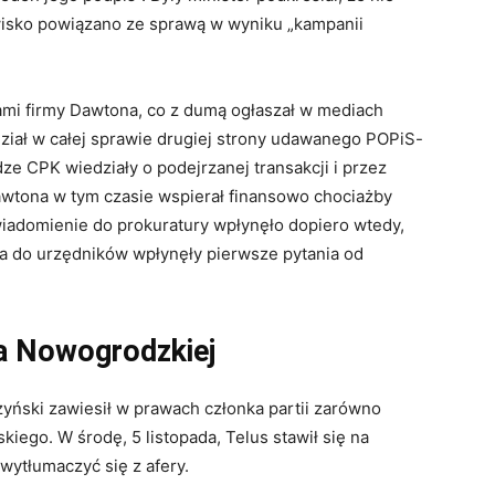
zwisko powiązano ze sprawą w wyniku „kampanii
elami firmy Dawtona, co z dumą ogłaszał w mediach
ział w całej sprawie drugiej strony udawanego POPiS-
e CPK wiedziały o podejrzanej transakcji i przez
 Dawtona w tym czasie wspierał finansowo chociażby
iadomienie do prokuratury wpłynęło dopiero wtedy,
 a do urzędników wpłynęły pierwsze pytania od
na Nowogrodzkiej
yński zawiesił w prawach członka partii zarówno
kiego. W środę, 5 listopada, Telus stawił się na
ytłumaczyć się z afery.