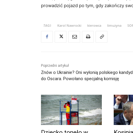
prowadzić pojazd po tym, gdy zakończy sw
TAGI:
Karol Nawrocki
kierowca
limuzyna
SO
Poprzedni artykuł
Znów o Ukrainie? Oni wyłonią polskiego kandy
do Oscara. Powołano specjalną komisję
Dziecko tonęło w
Kosini