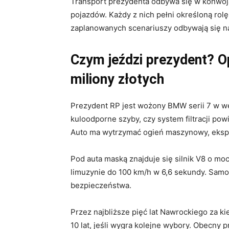
Transport prezydenta odbywa się w konwoja
pojazdów. Każdy z nich pełni określoną rol
zaplanowanych scenariuszy odbywają się n
Czym jeździ prezydent? O
miliony złotych
Prezydent RP jest wożony BMW serii 7 w wer
kuloodporne szyby, czy system filtracji po
Auto ma wytrzymać ogień maszynowy, eksplo
Pod auta maską znajduje się silnik V8 o moc
limuzynie do 100 km/h w 6,6 sekundy. Sam
bezpieczeństwa.
Przez najbliższe pięć lat Nawrockiego za k
10 lat, jeśli wygra kolejne wybory. Obecny