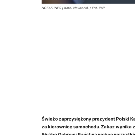
NCZAS.INFO | Karol Nawrocki. / Fot. PAP
Świeżo zaprzysiężony prezydent Polski Kar
za kierownicę samochodu. Zakaz wynika 
Służbę Ochrony Państwa wobec wszystki