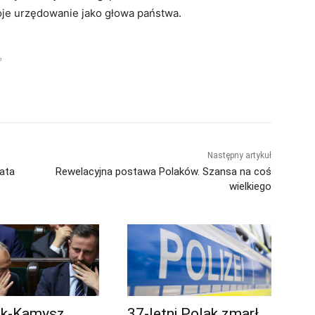
oje urzędowanie jako głowa państwa.
P
Następny artykuł
data
Rewelacyjna postawa Polaków. Szansa na coś
wielkiego
ak-Kamysz
37-letni Polak zmarł