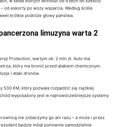
ch, w skład których wchodzi od trzech do sześciu
ę – od eskorty po wozy wsparcia. Według ściśle
awet krótkie podróże głowy państwa.
pancerzona limuzyna warta 2
sji Protection, wartym ok. 2 mln zł. Auto ma
wietrza, który ma bronić przed atakiem chemicznym.
zje i ataki dronów.
y 530 KM, który pozwala rozpędzić się ciężkiej
ochód wyposażony jest w najnowocześniejsze systemy
ierownicą nie zobaczymy go ani razu – a może i przez
 prezydent będzie mógł ponownie samodzielnie