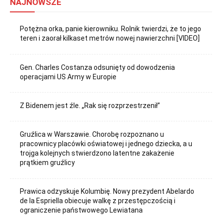
NAJNOWSZE
Potężna orka, panie kierowniku. Rolnik twierdzi, że to jego
teren i zaorał kilkaset metrów nowej nawierzchni [VIDEO]
Gen. Charles Costanza odsunięty od dowodzenia
operacjami US Army w Europie
Z Bidenem jest źle. „Rak się rozprzestrzenił”
Gruźlica w Warszawie. Chorobę rozpoznano u
pracownicy placówki oświatowej i jednego dziecka, a u
trojga kolejnych stwierdzono latentne zakażenie
prątkiem gruźlicy
Prawica odzyskuje Kolumbię. Nowy prezydent Abelardo
de la Espriella obiecuje walkę z przestępczością i
ograniczenie państwowego Lewiatana