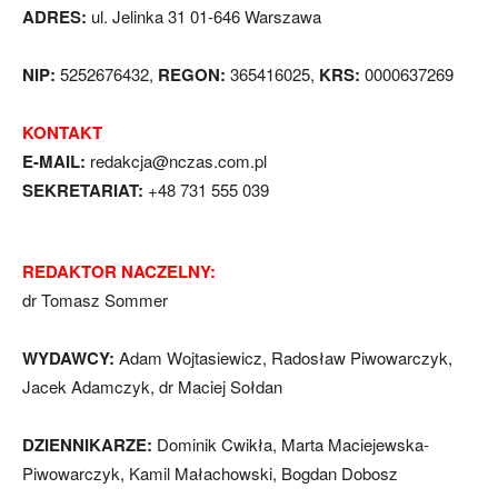
ADRES:
ul. Jelinka 31 01-646 Warszawa
NIP:
5252676432,
REGON:
365416025,
KRS:
0000637269
KONTAKT
E-MAIL:
redakcja@nczas.com.pl
SEKRETARIAT:
+48 731 555 039
REDAKTOR NACZELNY:
dr Tomasz Sommer
WYDAWCY:
Adam Wojtasiewicz, Radosław Piwowarczyk,
Jacek Adamczyk, dr Maciej Sołdan
DZIENNIKARZE:
Dominik Cwikła, Marta Maciejewska-
Piwowarczyk, Kamil Małachowski, Bogdan Dobosz