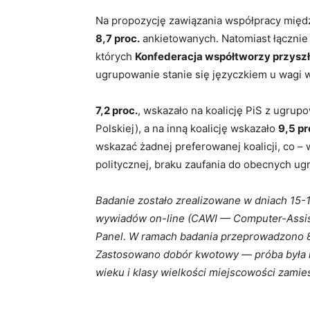
Na propozycję zawiązania współpracy mię
8,7 proc.
ankietowanych. Natomiast łączni
których
Konfederacja współtworzy przyszł
ugrupowanie stanie się języczkiem u wagi 
7,2 proc.
, wskazało na koalicję PiS z ugru
Polskiej), a na inną koalicję wskazało
9,5 pr
wskazać żadnej preferowanej koalicji, co 
politycznej, braku zaufania do obecnych ug
Badanie zostało zrealizowane w dniach 15-
wywiadów on-line (CAWI — Computer-Assis
Panel. W ramach badania przeprowadzono 80
Zastosowano dobór kwotowy — próba była re
wieku i klasy wielkości miejscowości zamie