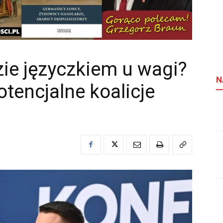
ie języczkiem u wagi?
N
otencjalne koalicje