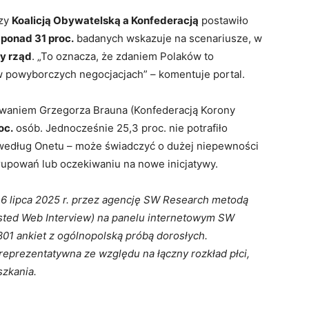
dzy
Koalicją Obywatelską a Konfederacją
postawiło
e
ponad 31 proc.
badanych wskazuje na scenariusze, w
y rząd
. „To oznacza, że zdaniem Polaków to
w powyborczych negocjacjach” – komentuje portal.
powaniem Grzegorza Brauna (Konfederacją Korony
oc.
osób. Jednocześnie 25,3 proc. nie potrafiło
– według Onetu – może świadczyć o dużej niepewności
rupowań lub oczekiwaniu na nowe inicjatywy.
16 lipca 2025 r. przez agencję SW Research metodą
ted Web Interview) na panelu internetowym SW
1 ankiet z ogólnopolską próbą dorosłych.
prezentatywna ze względu na łączny rozkład płci,
szkania.