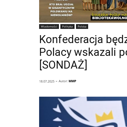
Wiadomości
Polityka
Polska
Konfederacja będz
Polacy wskazali p
[SONDAŻ]
-
Autor:
MMP
18.07.2025