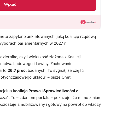
tu zapytano ankietowanych, jaką koalicję rządową
o wyborach parlamentarnych w 2027 r.
ziernika, czyli większość złożona z Koalicji
onnictwa Ludowego i Lewicy. Zachowanie
arło
26,7 proc.
badanych. To sygnał, że część
dotychczasowego układu” – pisze Onet.
ncjalna
koalicja Prawa i Sprawiedliwości z
zań. To – zdaniem portalu – pokazuje, że mimo zmian
 pozostaje zmobilizowany i gotowy na powrót do władzy