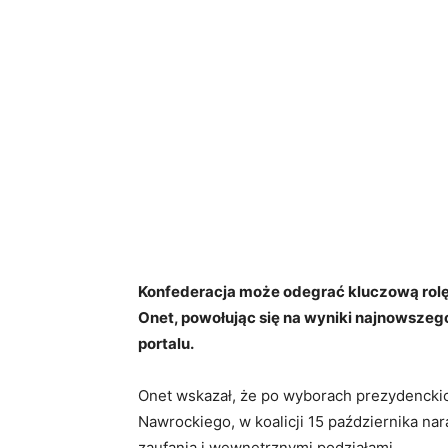
Konfederacja może odegrać kluczową rolę 
Onet, powołując się na wyniki najnowsze
portalu.
Onet wskazał, że po wyborach prezydenckic
Nawrockiego, w koalicji 15 października na
zaufania i wewnętrznymi podziałami.