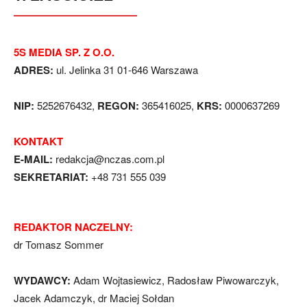
5S MEDIA SP. Z O.O.
ADRES:
ul. Jelinka 31 01-646 Warszawa
NIP:
5252676432,
REGON:
365416025,
KRS:
0000637269
KONTAKT
E-MAIL:
redakcja@nczas.com.pl
SEKRETARIAT:
+48 731 555 039
REDAKTOR NACZELNY:
dr Tomasz Sommer
WYDAWCY:
Adam Wojtasiewicz, Radosław Piwowarczyk,
Jacek Adamczyk, dr Maciej Sołdan