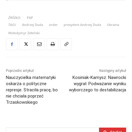
ŹRÓDŁO:
PAP
TAGI:
Andrzej Duda
order
prezydent Andrzej Duda
Ukraina
Wołodymyr Zełeński
Poprzedni artykuł
Następny artykuł
Nauczycielka matematyki
Kosiniak-Kamysz: Nawrocki
oskarża o polityczne
wygrał. Podważanie wyniku
represje. Straciła pracę, bo
wyborczego to destabilizacja
nie chciała poprzeć
Trzaskowskiego