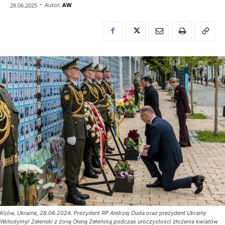
-
Autor:
AW
28.06.2025
Kijów, Ukraina, 28.06.2024. Prezydent RP Andrzej Duda oraz prezydent Ukrainy
Wołodymyr Zełenski z żoną Ołeną Zełeńską podczas uroczystości złożenia kwiatów