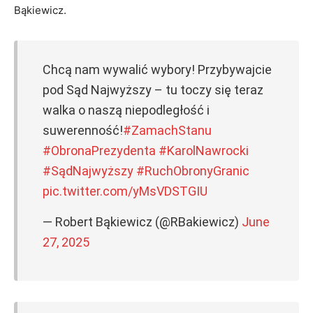
Bąkiewicz.
Chcą nam wywalić wybory! Przybywajcie
pod Sąd Najwyższy – tu toczy się teraz
walka o naszą niepodległość i
suwerenność!
#ZamachStanu
#ObronaPrezydenta
#KarolNawrocki
#SądNajwyższy
#RuchObronyGranic
pic.twitter.com/yMsVDSTGIU
— Robert Bąkiewicz (@RBakiewicz)
June
27, 2025