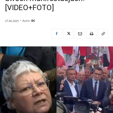
[VIDEO+FOTO]
-
Autor:
DC
27.06.2025