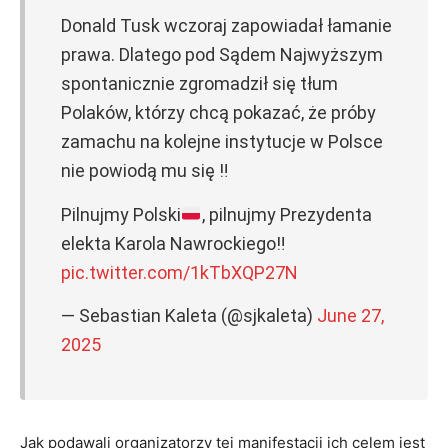
Donald Tusk wczoraj zapowiadał łamanie
prawa. Dlatego pod Sądem Najwyższym
spontanicznie zgromadził się tłum
Polaków, którzy chcą pokazać, że próby
zamachu na kolejne instytucje w Polsce
nie powiodą mu się ‼️
Pilnujmy Polski
, pilnujmy Prezydenta
elekta Karola Nawrockiego
‼️
pic.twitter.com/1kTbXQP27N
— Sebastian Kaleta (@sjkaleta)
June 27,
2025
Jak podawali organizatorzy tej manifestacji ich celem jest