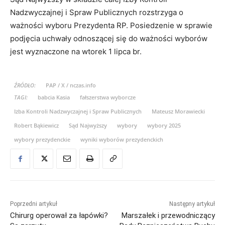
Nadzwyczajnej i Spraw Publicznych rozstrzyga o
ważności wyboru Prezydenta RP. Posiedzenie w sprawie
podjęcia uchwały odnoszącej się do ważności wyborów
jest wyznaczone na wtorek 1 lipca br.
ŹRÓDŁO:
PAP / X / nczas.info
TAGI:
babcia Kasia
fałszerstwa wyborcze
Izba Kontroli Nadzwyczajnej i Spraw Publicznych
Mateusz Morawiecki
Robert Bąkiewicz
Sąd Najwyższy
wybory
wybory 2025
wybory prezydenckie
wyniki wyborów prezydenckich
Poprzedni artykuł
Następny artykuł
Chirurg operował za łapówki?
Marszałek i przewodniczący