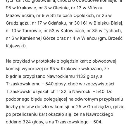
tych kart do głosowania; chodzi o obwodowe komisje: nr
95 w Krakowie, nr 3 w Oleśnie, nr 13 w Mińsku
Mazowieckim, nr 9 w Strzelcach Opolskich, nr 25 w
Grudziądzu, nr 17 w Gdańsku, nr 30 i 61 w Bielsku-Białej,
nr 10 w Tarnowie, nr 53 w Katowicach, nr 35 w Tychach,
nr 6 w Kamiennej Górze oraz nr 4 w Wieńcu (gm. Brześć
Kujawski).
Na przykład w protokole z oględzin kart z obwodowej
komisji wyborczej nr 95 w Krakowie wskazano, że
błędnie przypisano Nawrockiemu 1132 głosy, a
Trzaskowskiemu – 540 głosy, choć w rzeczywistości
Trzaskowski uzyskał ich 1132, a Nawrocki – 540. Do
podobnego błędu polegającej na odwrotnym przypisaniu
liczby głosów doszło w komisji nr 25 w Grudziądzu, gdzie
po przeliczeniu kart okazało się, że na Nawrockiego
oddano 324 głosy, a na Trzaskowskiego – 504.