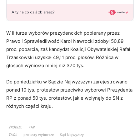
W II turze wyborów prezydenckich popierany przez
Prawo i Sprawiedliwość Karol Nawrocki zdobył 50,89
proc. poparcia, zaś kandydat Koalicji Obywatelskiej Rafał
Trzaskowski uzyskał 49,11 proc. głosów. Różnica w
głosach wyniosła mniej niż 370 tys.
Do poniedziałku w Sądzie Najwyższym zarejestrowano
ponad 10 tys. protestów przeciwko wyborowi Prezydenta
RP z ponad 50 tys. protestów, jakie wpłynęły do SN z
różnych części kraju.
ŹRÓDŁO:
PAP
TAGI:
protesty wyborcze
Sąd Najwyższy