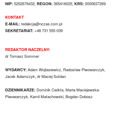
NIP:
5252676432,
REGON:
365416025,
KRS:
0000637269
KONTAKT
E-MAIL:
redakcja@nczas.com.pl
SEKRETARIAT:
+48 731 555 039
REDAKTOR NACZELNY:
dr Tomasz Sommer
WYDAWCY:
Adam Wojtasiewicz, Radosław Piwowarczyk,
Jacek Adamczyk, dr Maciej Sołdan
DZIENNIKARZE:
Dominik Cwikła, Marta Maciejewska-
Piwowarczyk, Kamil Małachowski, Bogdan Dobosz