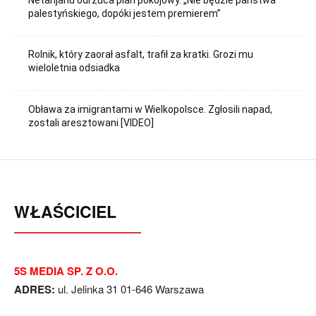
Netanjahu odrzuca plan pokojowy. „Nie będzie państwa
palestyńskiego, dopóki jestem premierem”
Rolnik, który zaorał asfalt, trafił za kratki. Grozi mu
wieloletnia odsiadka
Obława za imigrantami w Wielkopolsce. Zgłosili napad,
zostali aresztowani [VIDEO]
WŁAŚCICIEL
5S MEDIA SP. Z O.O.
ADRES:
ul. Jelinka 31 01-646 Warszawa