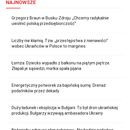
NAJNOWSZE
Grzegorz Braun w Busku-Zdroju: „Chcemy radykalnie
uwolnić polską przedsiębiorczość”
Liczby nie kłamią. Tzw. „przestępstwa z nienawiści”
wobec Ukraińców w Polsce to margines
Łomża. Dziecko wypadło z balkonu na piątym piętrze.
Złapali je sąsiedzi, matka spała pijana
Energetyczny potworek za bajońską sumę. Drenaż
podatników przez dekady
Duży ładunek i eksplozja w Bułgarii. To był dron ukraińskiej
produkcji. Bułgarzy wzywają ambasadora Ukrainy