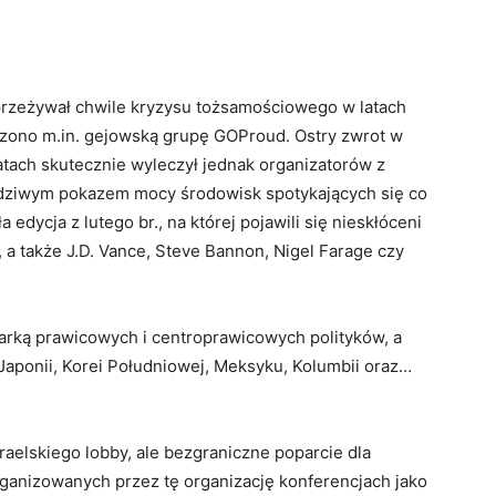
przeżywał chwile kryzysu tożsamościowego w latach
czono m.in. gejowską grupę GOProud. Ostry zwrot w
atach skutecznie wyleczył jednak organizatorów z
wdziwym pokazem mocy środowisk spotykających się co
edycja z lutego br., na której pojawili się nieskłóceni
a także J.D. Vance, Steve Bannon, Nigel Farage czy
marką prawicowych i centroprawicowych polityków, a
 Japonii, Korei Południowej, Meksyku, Kolumbii oraz…
zraelskiego lobby, ale bezgraniczne poparcie dla
ganizowanych przez tę organizację konferencjach jako