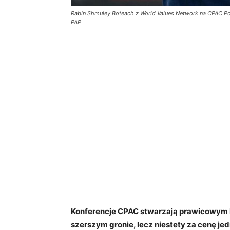
Rabin Shmuley Boteach z World Values Network na CPAC P
PAP
Konferencje CPAC stwarzają prawicowym l
szerszym gronie, lecz niestety za cenę j