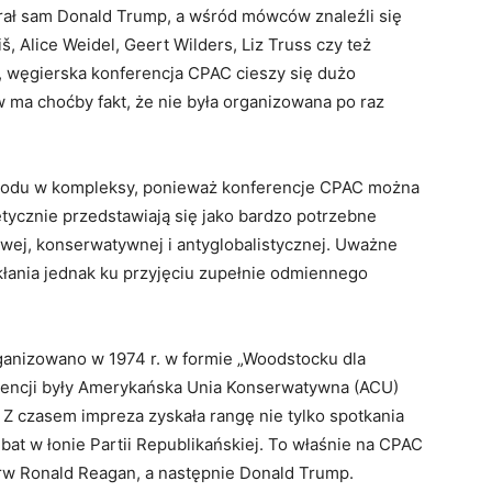
rał sam Donald Trump, a wśród mówców znaleźli się
š, Alice Weidel, Geert Wilders, Liz Truss czy też
, węgierska konferencja CPAC cieszy się dużo
 ma choćby fakt, że nie była organizowana po raz
wodu w kompleksy, ponieważ konferencje CPAC można
tycznie przedstawiają się jako bardzo potrzebne
wej, konserwatywnej i antyglobalistycznej. Uważne
skłania jednak ku przyjęciu zupełnie odmiennego
anizowano w 1974 r. w formie „Woodstocku dla
encji były Amerykańska Unia Konserwatywna (ACU)
 Z czasem impreza zyskała rangę nie tylko spotkania
bat w łonie Partii Republikańskiej. To właśnie na CPAC
w Ronald Reagan, a następnie Donald Trump.