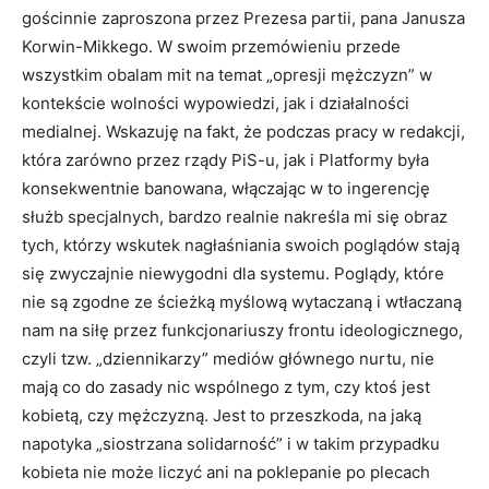
gościnnie zaproszona przez Prezesa partii, pana Janusza
Korwin-Mikkego. W swoim przemówieniu przede
wszystkim obalam mit na temat „opresji mężczyzn” w
kontekście wolności wypowiedzi, jak i działalności
medialnej. Wskazuję na fakt, że podczas pracy w redakcji,
która zarówno przez rządy PiS-u, jak i Platformy była
konsekwentnie banowana, włączając w to ingerencję
służb specjalnych, bardzo realnie nakreśla mi się obraz
tych, którzy wskutek nagłaśniania swoich poglądów stają
się zwyczajnie niewygodni dla systemu. Poglądy, które
nie są zgodne ze ścieżką myślową wytaczaną i wtłaczaną
nam na siłę przez funkcjonariuszy frontu ideologicznego,
czyli tzw. „dziennikarzy” mediów głównego nurtu, nie
mają co do zasady nic wspólnego z tym, czy ktoś jest
kobietą, czy mężczyzną. Jest to przeszkoda, na jaką
napotyka „siostrzana solidarność” i w takim przypadku
kobieta nie może liczyć ani na poklepanie po plecach