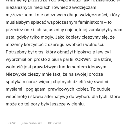
niezależnych mediach również zawdzięczam
mężczyznom. I nie odczuwam długu wdzięczności, który
musiałabym spłacać współczesnym feministkom – to
przecież one i ich sojusznicy najchętniej zamknęłyby nam
usta, gdyby tylko mogły. Jako kobiety cieszymy się, że
możemy korzystać z szeregu swobód i wolności.
Potrzebny był głos, który obnażył hipokryzję lewicy i
wybrzmiał on prosto z biura partii KORWiN, dla której
wolność jest prawdziwym fundamentem ideowym.
Niezwykle cieszy mnie fakt, że na swojej drodze
spotykam coraz więcej chętnych dzielić się swoimi
myślami i poglądami prawicowych kobiet. To buduje
wspólnotę i stawia alternatywę do wyboru dla tych, które
może do tej pory były jeszcze w cieniu.
TAGI:
Julia Gubalska
KORWiN