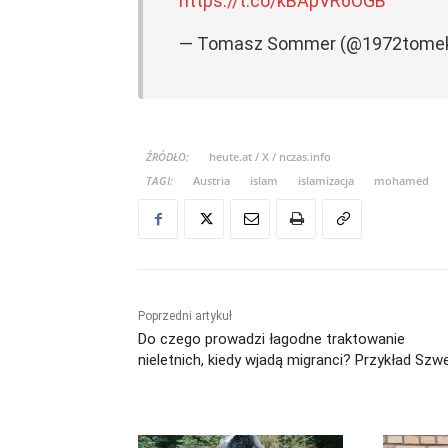
https://t.co/kBApVR6OGB
— Tomasz Sommer (@1972tome
ŹRÓDŁO:
heute.at / X / nczas.info
TAGI:
Austria
islam
islamizacja
mohamed
Poprzedni artykuł
Do czego prowadzi łagodne traktowanie
nieletnich, kiedy wjadą migranci? Przykład Szwe