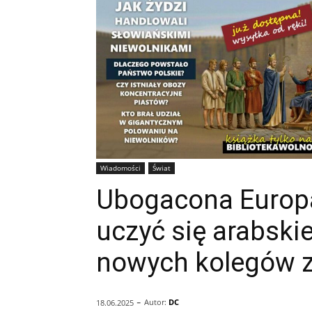
Wiadomości
Świat
Ubogacona Europa
uczyć się arabski
nowych kolegów z
-
Autor:
DC
18.06.2025