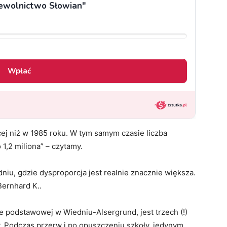
cej niż w 1985 roku. W tym samym czasie liczba
 1,2 miliona” – czytamy.
niu, gdzie dysproporcja jest realnie znacznie większa.
Bernhard K..
e podstawowej w Wiedniu-Alsergrund, jest trzech (!)
. Podczas przerw i po opuszczeniu szkoły, jedynym