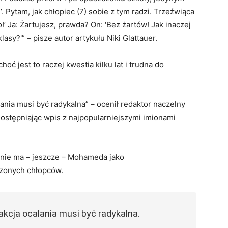
. Pytam, jak chłopiec (7) sobie z tym radzi. Trzeźwiąca
’ Ja: Żartujesz, prawda? On: 'Bez żartów! Jak inaczej
sy?'” – pisze autor artykułu Niki Glattauer.
hoć jest to raczej kwestia kilku lat i trudna do
lania musi być radykalna” – ocenił redaktor naczelny
tępniając wpis z najpopularniejszymi imionami
 nie ma – jeszcze – Mohameda jako
dzonych chłopców.
akcja ocalania musi być radykalna.