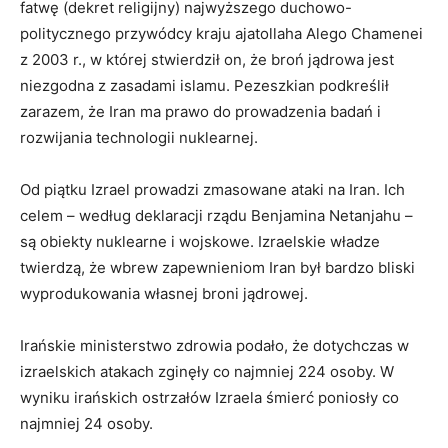
fatwę (dekret religijny) najwyższego duchowo-
politycznego przywódcy kraju ajatollaha Alego Chamenei
z 2003 r., w której stwierdził on, że broń jądrowa jest
niezgodna z zasadami islamu. Pezeszkian podkreślił
zarazem, że Iran ma prawo do prowadzenia badań i
rozwijania technologii nuklearnej.
Od piątku Izrael prowadzi zmasowane ataki na Iran. Ich
celem – według deklaracji rządu Benjamina Netanjahu –
są obiekty nuklearne i wojskowe. Izraelskie władze
twierdzą, że wbrew zapewnieniom Iran był bardzo bliski
wyprodukowania własnej broni jądrowej.
Irańskie ministerstwo zdrowia podało, że dotychczas w
izraelskich atakach zginęły co najmniej 224 osoby. W
wyniku irańskich ostrzałów Izraela śmierć poniosły co
najmniej 24 osoby.