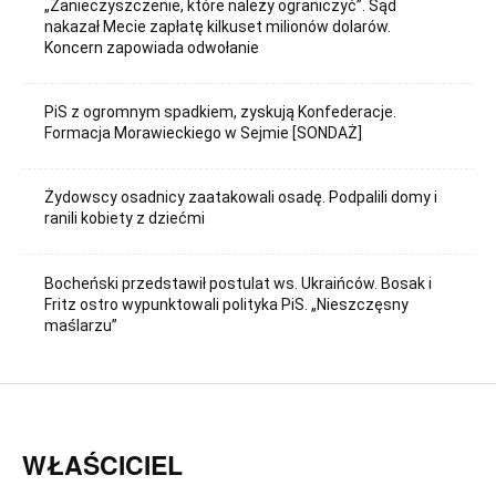
„Zanieczyszczenie, które należy ograniczyć”. Sąd
nakazał Mecie zapłatę kilkuset milionów dolarów.
Koncern zapowiada odwołanie
PiS z ogromnym spadkiem, zyskują Konfederacje.
Formacja Morawieckiego w Sejmie [SONDAŻ]
Żydowscy osadnicy zaatakowali osadę. Podpalili domy i
ranili kobiety z dziećmi
Bocheński przedstawił postulat ws. Ukraińców. Bosak i
Fritz ostro wypunktowali polityka PiS. „Nieszczęsny
maślarzu”
WŁAŚCICIEL