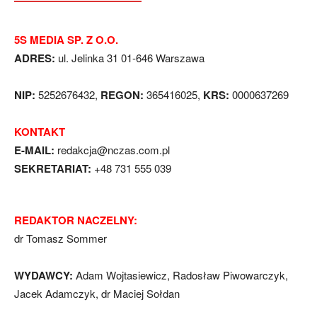
5S MEDIA SP. Z O.O.
ADRES:
ul. Jelinka 31 01-646 Warszawa
NIP:
5252676432,
REGON:
365416025,
KRS:
0000637269
KONTAKT
E-MAIL:
redakcja@nczas.com.pl
SEKRETARIAT:
+48 731 555 039
REDAKTOR NACZELNY:
dr Tomasz Sommer
WYDAWCY:
Adam Wojtasiewicz, Radosław Piwowarczyk,
Jacek Adamczyk, dr Maciej Sołdan