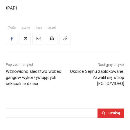
(PAP)
TAGI:
atom
Iran
Izrael
Poprzedni artykuł
Następny artykuł
Wznowiono śledztwo wobec
Okolice Sejmu zablokowane.
gangów wykorzystujących
Zawalił się strop
seksualnie dzieci
[FOTO/VIDEO]
Szukaj