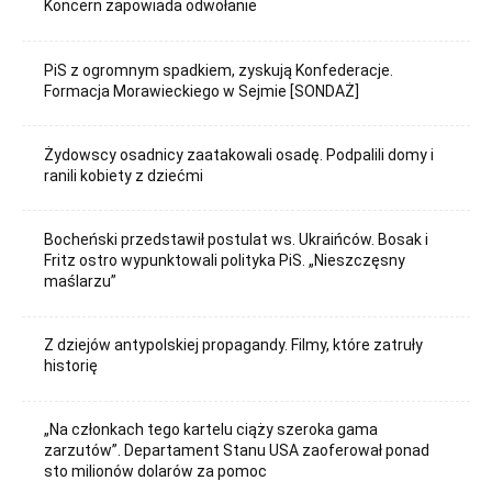
Koncern zapowiada odwołanie
PiS z ogromnym spadkiem, zyskują Konfederacje.
Formacja Morawieckiego w Sejmie [SONDAŻ]
Żydowscy osadnicy zaatakowali osadę. Podpalili domy i
ranili kobiety z dziećmi
Bocheński przedstawił postulat ws. Ukraińców. Bosak i
Fritz ostro wypunktowali polityka PiS. „Nieszczęsny
maślarzu”
Z dziejów antypolskiej propagandy. Filmy, które zatruły
historię
„Na członkach tego kartelu ciąży szeroka gama
zarzutów”. Departament Stanu USA zaoferował ponad
sto milionów dolarów za pomoc