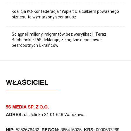
Koalicja KO-Konfederacja? Wipler: Dla całkiem poważnego
biznesu to wymarzony scenariusz
Ściągnęli miliony imigrantów bez weryfikacji. Teraz
Bocheński z PiS deklaruje, że będzie deportował
bezrobotnych Ukraińców
WŁAŚCICIEL
5S MEDIA SP. Z O.O.
ADRES:
ul. Jelinka 31 01-646 Warszawa
NIP:
5252676432,
REGON:
365416025,
KRS:
0000637269