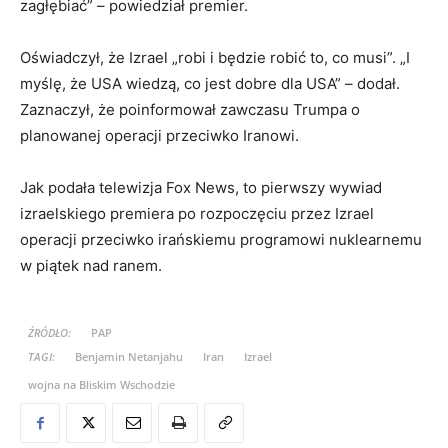
zagłębiać” – powiedział premier.
Oświadczył, że Izrael „robi i będzie robić to, co musi”. „I
myślę, że USA wiedzą, co jest dobre dla USA” – dodał.
Zaznaczył, że poinformował zawczasu Trumpa o
planowanej operacji przeciwko Iranowi.
Jak podała telewizja Fox News, to pierwszy wywiad
izraelskiego premiera po rozpoczęciu przez Izrael
operacji przeciwko irańskiemu programowi nuklearnemu
w piątek nad ranem.
ŹRÓDŁO:
PAP
TAGI:
Benjamin Netanjahu
Iran
Izrael
wojna na Bliskim Wschodzie