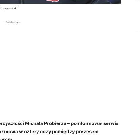
k Szymański
- Reklama -
przyszłości Michała Probierza – poinformował serwis
 rozmowa w cztery oczy pomiędzy prezesem
nerem.