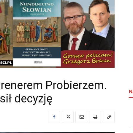
 trenerem Probierzem.
N
ił decyzję