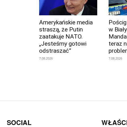
Amerykańskie media
Pościg
straszą, że Putin
w Biał
zaatakuje NATO.
Mandat 
„Jesteśmy gotowi
teraz 
odstraszać”
proble
7.08.2026
7.08.2026
SOCIAL
WŁAŚCI