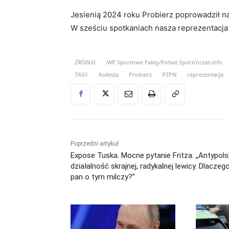
Jesienią 2024 roku Probierz poprowadził na
W sześciu spotkaniach nasza reprezentacja z
ŹRÓDŁO:
WP Sportowe Fakty/Polsat Sport/nczas.info
TAGI:
Kulesza
Probierz
PZPN
reprezentacja
Poprzedni artykuł
Expose Tuska. Mocne pytanie Fritza. „Antypol
działalność skrajnej, radykalnej lewicy. Dlaczeg
pan o tym milczy?”