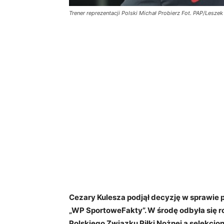
Trener reprezentacji Polski Michał Probierz Fot. PAP/Lesze
Cezary Kulesza podjął decyzję w sprawie 
„WP SportoweFakty”. W środę odbyła się
Polskiego Związku Piłki Nożnej a selekcjo