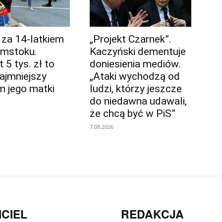
 za 14-latkiem
„Projekt Czarnek”.
ymstoku.
Kaczyński dementuje
5 tys. zł to
doniesienia mediów.
najmniejszy
„Ataki wychodzą od
m jego matki
ludzi, którzy jeszcze
do niedawna udawali,
że chcą być w PiS”
7.08.2026
CIEL
REDAKCJA