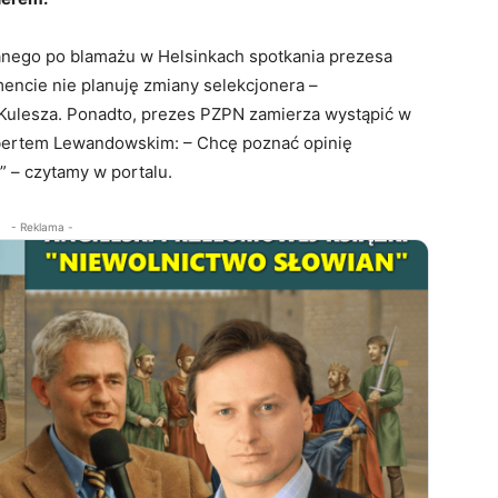
anego po blamażu w Helsinkach spotkania prezesa
ncie nie planuję zmiany selekcjonera –
ulesza. Ponadto, prezes PZPN zamierza wystąpić w
bertem Lewandowskim: – Chcę poznać opinię
” – czytamy w portalu.
- Reklama -