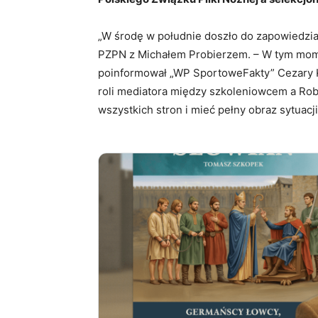
„W środę w południe doszło do zapowiedzi
PZPN z Michałem Probierzem. – W tym mome
poinformował „WP SportoweFakty” Cezary K
roli mediatora między szkoleniowcem a Ro
wszystkich stron i mieć pełny obraz sytuacji