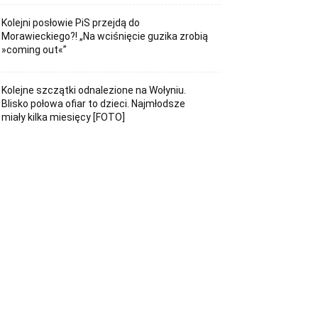
Kolejni posłowie PiS przejdą do
Morawieckiego?! „Na wciśnięcie guzika zrobią
»coming out«”
Kolejne szczątki odnalezione na Wołyniu.
Blisko połowa ofiar to dzieci. Najmłodsze
miały kilka miesięcy [FOTO]