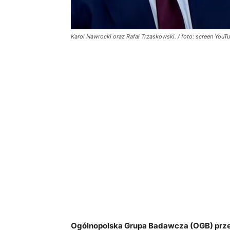
Karol Nawrocki oraz Rafał Trzaskowski. / foto: screen YouTu
Ogólnopolska Grupa Badawcza (OGB) prze