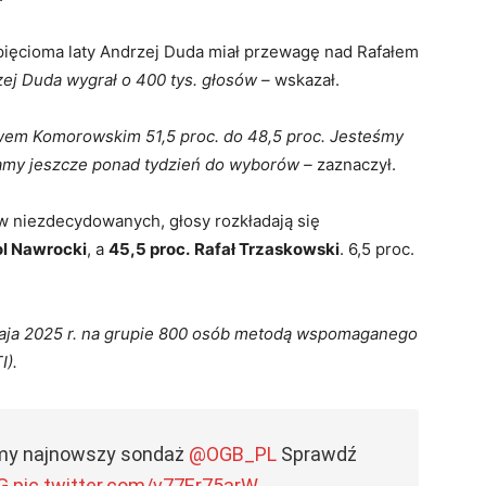
pięcioma laty Andrzej Duda miał przewagę nad Rafałem
j Duda wygrał o 400 tys. głosów –
wskazał.
awem Komorowskim 51,5 proc. do 48,5 proc. Jesteśmy
mamy jeszcze ponad tydzień do wyborów –
zaznaczył.
 niezdecydowanych, głosy rozkładają się
l Nawrocki
, a
45,5 proc.
Rafał Trzaskowski
. 6,5 proc.
ja 2025 r. na grupie 800 osób metodą wspomaganego
I).
jemy najnowszy sondaż
@OGB_PL
Sprawdź
G
pic.twitter.com/v77Er75arW