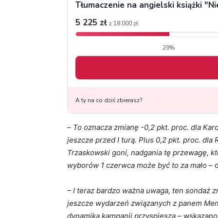
–
To oznacza zmianę -0,2 pkt. proc. dla Ka
jeszcze przed I turą. Plus 0,2 pkt. proc. dl
Trzaskowski goni, nadgania tę przewagę, kt
wyborów 1 czerwca może być to za mało
– 
– I teraz bardzo ważna uwaga, ten sondaż z
jeszcze wydarzeń związanych z panem Ment
dynamika kampanii przyspiesza –
wskazano