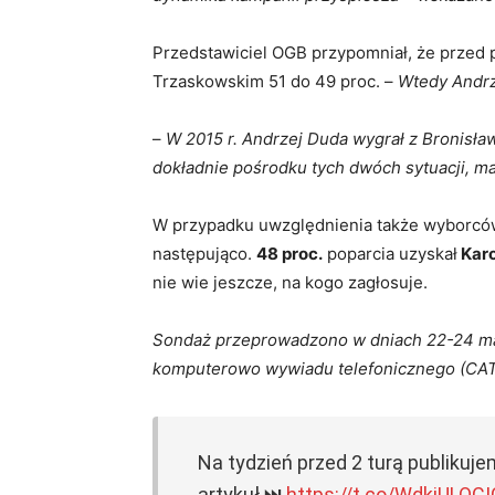
Przedstawiciel OGB przypomniał, że przed 
Trzaskowskim 51 do 49 proc. –
Wtedy Andrze
–
W 2015 r. Andrzej Duda wygrał z Bronisł
dokładnie pośrodku tych dwóch sytuacji, 
W przypadku uwzględnienia także wyborców
następująco.
48 proc.
poparcia uzyskał
Karo
nie wie jeszcze, na kogo zagłosuje.
Sondaż przeprowadzono w dniach 22-24 ma
komputerowo wywiadu telefonicznego (CAT
Na tydzień przed 2 turą publiku
artykuł ⏭️
https://t.co/WdkjULQCI