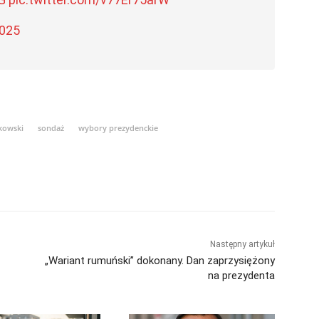
2025
skowski
sondaż
wybory prezydenckie
Następny artykuł
„Wariant rumuński” dokonany. Dan zaprzysiężony
na prezydenta