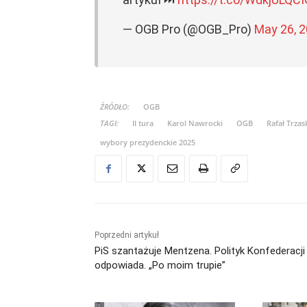
— OGB Pro (@OGB_Pro)
May 26, 
ŹRÓDŁO:
OGB
TAGI:
II tura
Karol Nawrocki
OGB
Rafał Trza
wybory prezydenckie 2025
Poprzedni artykuł
PiS szantażuje Mentzena. Polityk Konfederacji
odpowiada. „Po moim trupie”