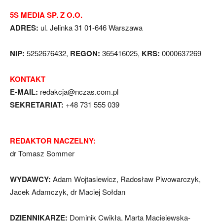
5S MEDIA SP. Z O.O.
ADRES:
ul. Jelinka 31 01-646 Warszawa
NIP:
5252676432,
REGON:
365416025,
KRS:
0000637269
KONTAKT
E-MAIL:
redakcja@nczas.com.pl
SEKRETARIAT:
+48 731 555 039
REDAKTOR NACZELNY:
dr Tomasz Sommer
WYDAWCY:
Adam Wojtasiewicz, Radosław Piwowarczyk,
Jacek Adamczyk, dr Maciej Sołdan
DZIENNIKARZE:
Dominik Cwikła, Marta Maciejewska-