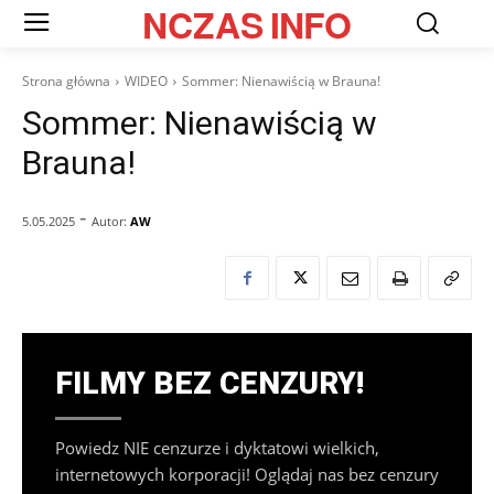
NCZAS
INFO
Strona główna
WIDEO
Sommer: Nienawiścią w Brauna!
Sommer: Nienawiścią w
Brauna!
-
Autor:
AW
5.05.2025
FILMY BEZ CENZURY!
Powiedz NIE cenzurze i dyktatowi wielkich,
internetowych korporacji! Oglądaj nas bez cenzury