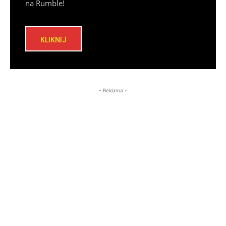
na Rumble!
KLIKNIJ
- Reklama -