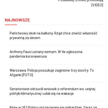
Podlaskiej znowu prowokują
[VIDEO]
NAJNOWSZE
Państwowy skok na balkony. Rząd chce znieść własność
prywatną za oknem
Anthony Fauci uznany winnym. W tle ogłoszona
pandemia koronawirusa
Warszawa. Policja poszukuje zaginione trzy siostry. To
Afganki [FOTO]
Senatorowie odrzucili wniosek o referendum ws. unijnej
polityki klimatycznej i udali się na wakacje
Kijów w UE? Polacy sprzeciwiają się najbardziej. Zaraz za