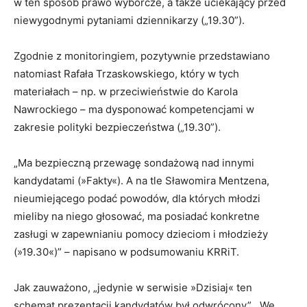
w ten sposób prawo wyborcze, a także uciekający przed
niewygodnymi pytaniami dziennikarzy („19.30”).
Zgodnie z monitoringiem, pozytywnie przedstawiano
natomiast Rafała Trzaskowskiego, który w tych
materiałach – np. w przeciwieństwie do Karola
Nawrockiego – ma dysponować kompetencjami w
zakresie polityki bezpieczeństwa („19.30”).
„Ma bezpieczną przewagę sondażową nad innymi
kandydatami (»Fakty«). A na tle Sławomira Mentzena,
nieumiejącego podać powodów, dla których młodzi
mieliby na niego głosować, ma posiadać konkretne
zasługi w zapewnianiu pomocy dzieciom i młodzieży
(»19.30«)” – napisano w podsumowaniu KRRiT.
Jak zauważono, „jedynie w serwisie »Dzisiaj« ten
schemat prezentacji kandydatów był odwrócony”. „We