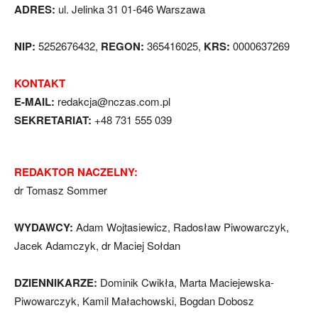
ADRES:
ul. Jelinka 31 01-646 Warszawa
NIP:
5252676432,
REGON:
365416025,
KRS:
0000637269
KONTAKT
E-MAIL:
redakcja@nczas.com.pl
SEKRETARIAT:
+48 731 555 039
REDAKTOR NACZELNY:
dr Tomasz Sommer
WYDAWCY:
Adam Wojtasiewicz, Radosław Piwowarczyk,
Jacek Adamczyk, dr Maciej Sołdan
DZIENNIKARZE:
Dominik Cwikła, Marta Maciejewska-
Piwowarczyk, Kamil Małachowski, Bogdan Dobosz