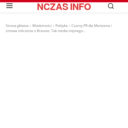
NCZAS
INFO
Strona główna
Wiadomości
Polityka
Czarny PR dla Mentzena i
zmowa milczenia o Braunie. Tak media mętnego...