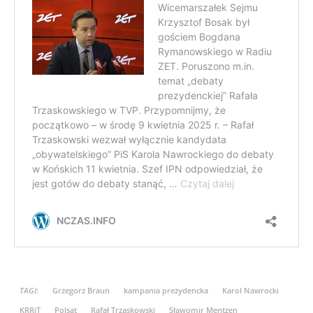
TAGI:
Grzegorz Braun
kampania prezydencka
Karol Nawrocki
KRRiT
Polsat
Rafał Trzaskowski
Sławomir Mentzen