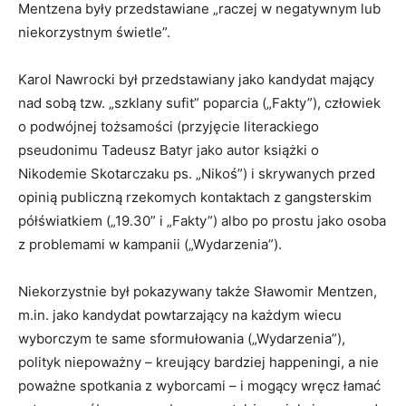
Mentzena były przedstawiane „raczej w negatywnym lub
niekorzystnym świetle”.
Karol Nawrocki był przedstawiany jako kandydat mający
nad sobą tzw. „szklany sufit” poparcia („Fakty”), człowiek
o podwójnej tożsamości (przyjęcie literackiego
pseudonimu Tadeusz Batyr jako autor książki o
Nikodemie Skotarczaku ps. „Nikoś”) i skrywanych przed
opinią publiczną rzekomych kontaktach z gangsterskim
półświatkiem („19.30” i „Fakty”) albo po prostu jako osoba
z problemami w kampanii („Wydarzenia”).
Niekorzystnie był pokazywany także Sławomir Mentzen,
m.in. jako kandydat powtarzający na każdym wiecu
wyborczym te same sformułowania („Wydarzenia”),
polityk niepoważny – kreujący bardziej happeningi, a nie
poważne spotkania z wyborcami – i mogący wręcz łamać