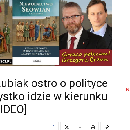
biak ostro o polityce
N
ystko idzie w kierunku
VIDEO]