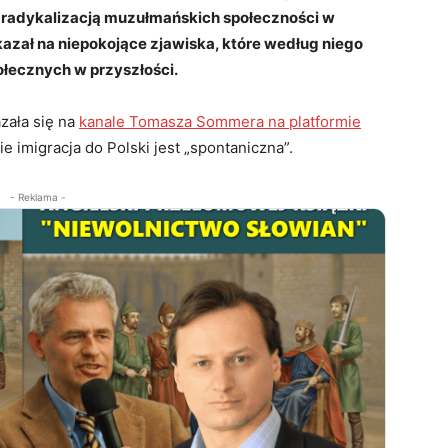
ą radykalizacją muzułmańskich społeczności w
azał na niepokojące zjawiska, które według niego
łecznych w przyszłości.
zała się na
kanale Tomasza Sommera na platformie
ie imigracja do Polski jest „spontaniczna”.
- Reklama -