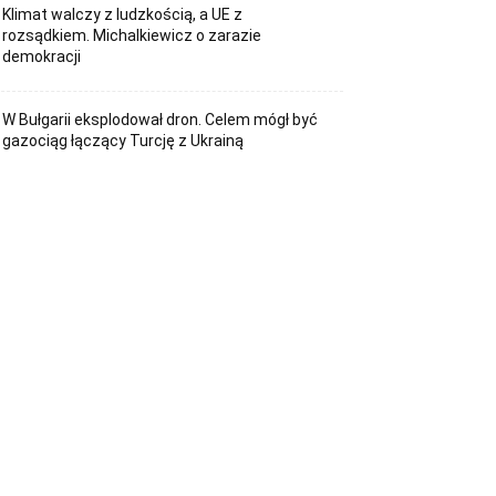
Klimat walczy z ludzkością, a UE z
rozsądkiem. Michalkiewicz o zarazie
demokracji
W Bułgarii eksplodował dron. Celem mógł być
gazociąg łączący Turcję z Ukrainą