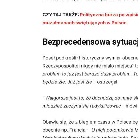
CZYTAJ TAKŻE:
Polityczna burza po wpis
muzułmanach świętujących w Polsce
Bezprecedensowa sytuacja
Poseł podkreślił historyczny wymiar obecnej 
Rzeczypospolitej nigdy nie miało miejsca” to
problem to już jest bardzo duży problem. To
będzie źle. Już jest źle
– ostrzegał.
–
Najgorsze jest to, że dochodzą do mnie słuc
młodzież zaczyna się radykalizować
– mówił
Obawia się, że z biegiem czasu w Polsce b
obecnie np. Francja. –
U nich potomkowie Ma
Marokańczyków dzisiaj się radykalizuje. Są