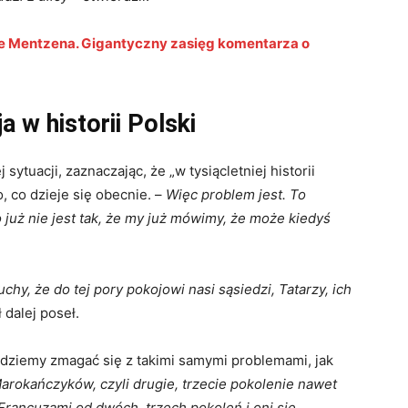
ie Mentzena. Gigantyczny zasięg komentarza o
 w historii Polski
sytuacji, zaznaczając, że „w tysiącletniej historii
, co dzieje się obecnie. –
Więc problem jest. To
 już nie jest tak, że my już mówimy, że może kiedyś
hy, że do tej pory pokojowi nasi sąsiedzi, Tatarzy, ich
 dalej poseł.
ędziemy zmagać się z takimi samymi problemami, jak
rokańczyków, czyli drugie, trzecie pokolenie nawet
 Francuzami od dwóch, trzech pokoleń i oni się