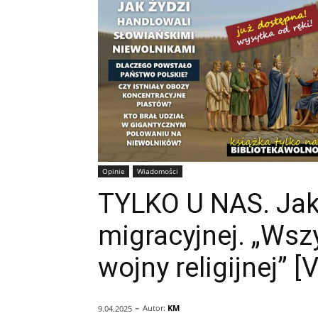
Opinie
Wiadomości
TYLKO U NAS. Jaku
migracyjnej. „Wsz
wojny religijnej” [
-
Autor:
KM
9.04.2025