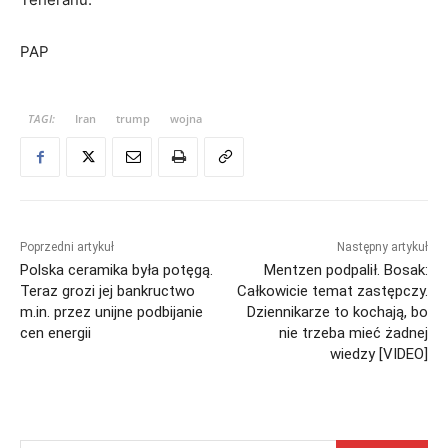
PAP
TAGI:
Iran
trump
wojna
Poprzedni artykuł
Następny artykuł
Polska ceramika była potęgą.
Mentzen podpalił. Bosak:
Teraz grozi jej bankructwo
Całkowicie temat zastępczy.
m.in. przez unijne podbijanie
Dziennikarze to kochają, bo
cen energii
nie trzeba mieć żadnej
wiedzy [VIDEO]