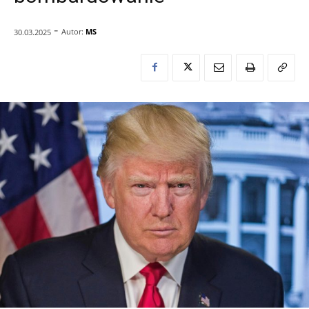
-
Autor:
MS
30.03.2025