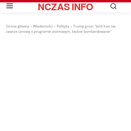
NCZAS
INFO
Strona główna
Wiadomości
Polityka
Trump grozi: "Jeśli Iran nie
zawrze umowy o programie atomowym, będzie bombardowanie"