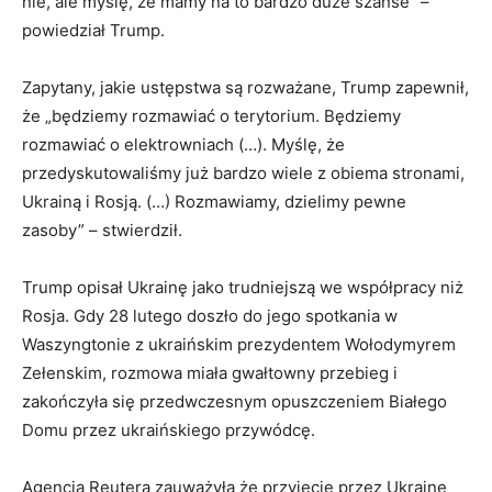
nie, ale myślę, że mamy na to bardzo duże szanse” –
powiedział Trump.
Zapytany, jakie ustępstwa są rozważane, Trump zapewnił,
że „będziemy rozmawiać o terytorium. Będziemy
rozmawiać o elektrowniach (…). Myślę, że
przedyskutowaliśmy już bardzo wiele z obiema stronami,
Ukrainą i Rosją. (…) Rozmawiamy, dzielimy pewne
zasoby” – stwierdził.
Trump opisał Ukrainę jako trudniejszą we współpracy niż
Rosja. Gdy 28 lutego doszło do jego spotkania w
Waszyngtonie z ukraińskim prezydentem Wołodymyrem
Zełenskim, rozmowa miała gwałtowny przebieg i
zakończyła się przedwczesnym opuszczeniem Białego
Domu przez ukraińskiego przywódcę.
Agencja Reutera zauważyła że przyjęcie przez Ukrainę