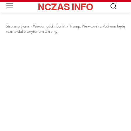
NCZAS
INFO
Strona główna
Wiadomości
Świat
Trump: We wtorek z Putinem będę
rozmawiał o terytorium Ukrainy