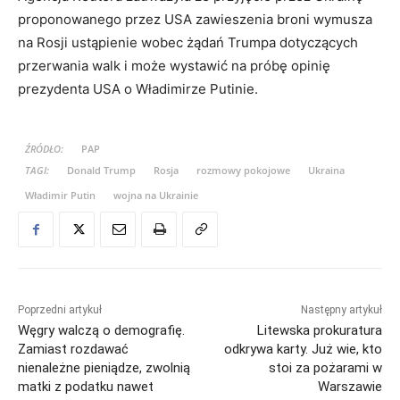
proponowanego przez USA zawieszenia broni wymusza
na Rosji ustąpienie wobec żądań Trumpa dotyczących
przerwania walk i może wystawić na próbę opinię
prezydenta USA o Władimirze Putinie.
ŹRÓDŁO:
PAP
TAGI:
Donald Trump
Rosja
rozmowy pokojowe
Ukraina
Władimir Putin
wojna na Ukrainie
Poprzedni artykuł
Następny artykuł
Węgry walczą o demografię.
Litewska prokuratura
Zamiast rozdawać
odkrywa karty. Już wie, kto
nienależne pieniądze, zwolnią
stoi za pożarami w
matki z podatku nawet
Warszawie