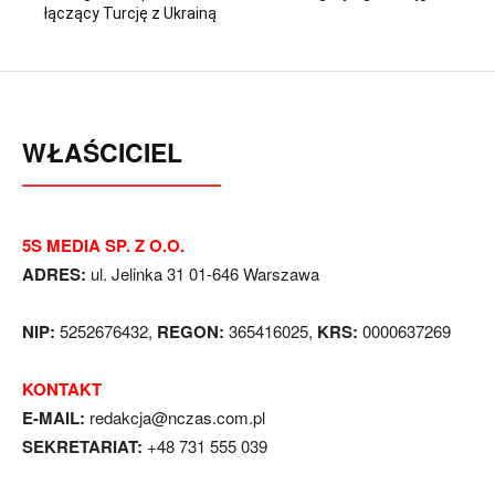
łączący Turcję z Ukrainą
WŁAŚCICIEL
5S MEDIA SP. Z O.O.
ADRES:
ul. Jelinka 31 01-646 Warszawa
NIP:
5252676432,
REGON:
365416025,
KRS:
0000637269
KONTAKT
E-MAIL:
redakcja@nczas.com.pl
SEKRETARIAT:
+48 731 555 039